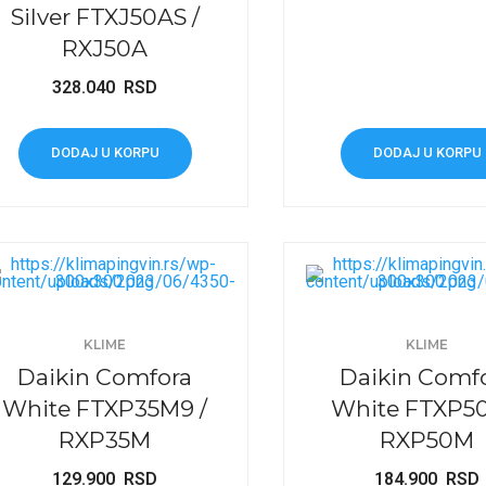
Silver FTXJ50AS /
RXJ50A
328.040
RSD
DODAJ U KORPU
DODAJ U KORPU
KLIME
KLIME
Daikin Comfora
Daikin Comf
White FTXP35M9 /
White FTXP50
RXP35M
RXP50M
129.900
RSD
184.900
RSD