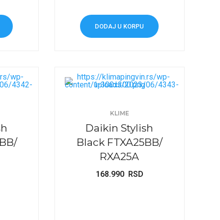
DODAJ U KORPU
KLIME
sh
Daikin Stylish
BB/
Black FTXA25BB/
RXA25A
168.990
RSD