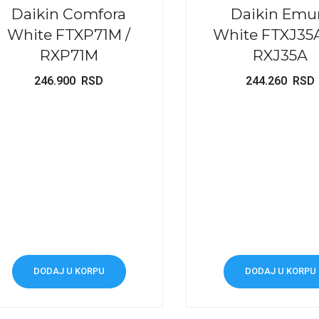
Daikin Comfora
Daikin Emu
White FTXP71M /
White FTXJ35
RXP71M
RXJ35A
246.900
RSD
244.260
RSD
DODAJ U KORPU
DODAJ U KORPU