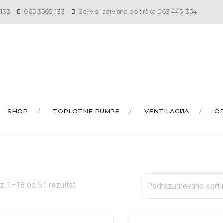
-133
065 3565-133
Servis i servisna podrška 063 445-354
SHOP
TOPLOTNE PUMPE
VENTILACIJA
O
z 1–18 od 51 rezultat