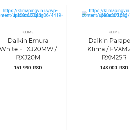
KLIME
KLIME
Daikin Emura
Daikin Parap
White FTXJ20MW /
Klima / FVXM2
RXJ20M
RXM25R
151.990
RSD
148.000
RSD