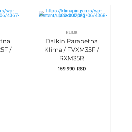
KLIME
etna
Daikin Parapetna
5F /
Klima / FVXM35F /
RXM35R
159.990
RSD