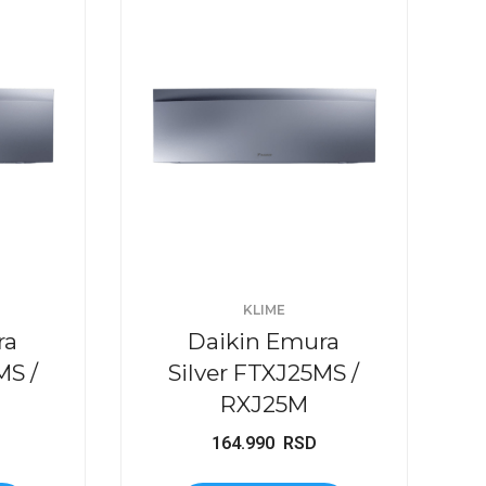
KLIME
ra
Daikin Emura
MS /
Silver FTXJ25MS /
RXJ25M
164.990
RSD