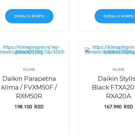
DODAJ U KORPU
DODAJ U KORPU
KLIME
KLIME
Daikin Parapetna
Daikin Styli
klima / FVXM50F /
Black FTXA20
RXM50R
RXA20A
198.100
RSD
167.990
RSD