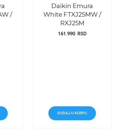
ra
Daikin Emura
AW /
White FTXJ25MW /
RXJ25M
161.990
RSD
DODAJ U KORPU