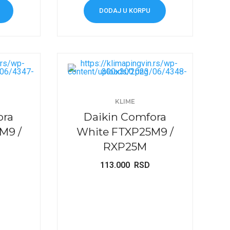
DODAJ U KORPU
KLIME
ora
Daikin Comfora
M9 /
White FTXP25M9 /
RXP25M
113.000
RSD