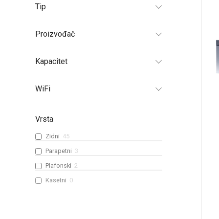
Tip
Proizvođač
Kapacitet
WiFi
Vrsta
Zidni
45
Parapetni
3
Plafonski
2
Kasetni
0