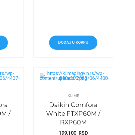
DODAJ U KORPU
KLIME
ora
Daikin Comfora
M /
White FTXP60M /
RXP60M
199.100
RSD