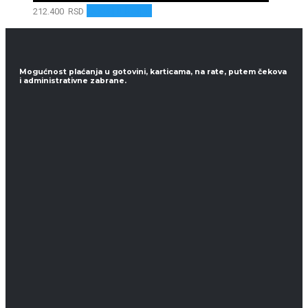
Dodaj u korpu
212.400
RSD
Mogućnost plaćanja u gotovini, karticama, na rate, putem čekova
i administrativne zabrane.
Kontaktirajte nas za
ponudu
Zahtev za ponudu