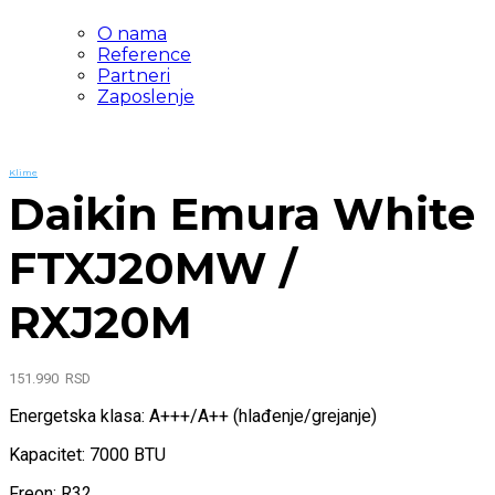
O nama
Reference
Partneri
Zaposlenje
Klime
Daikin Emura White
FTXJ20MW /
RXJ20M
151.990
RSD
Energetska klasa: A+++/A++ (hlađenje/grejanje)
Kapacitet: 7000 BTU
Freon: R32