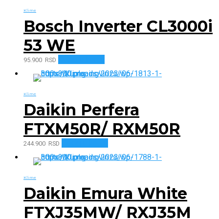
Klime
Bosch Inverter CL3000i
53 WE
Dodaj u korpu
95.900
RSD
Klime
Daikin Perfera
FTXM50R/ RXM50R
Dodaj u korpu
244.900
RSD
Klime
Daikin Emura White
FTXJ35MW/ RXJ35M