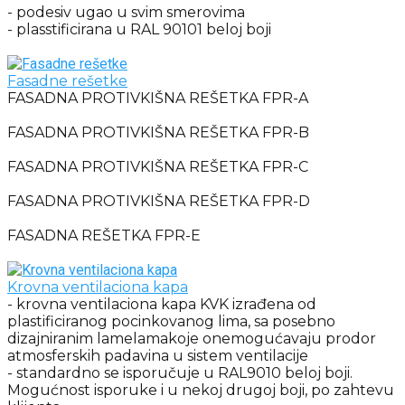
- podesiv ugao u svim smerovima
- plasstificirana u RAL 90101 beloj boji
Fasadne rešetke
FASADNA PROTIVKIŠNA REŠETKA FPR-A
FASADNA PROTIVKIŠNA REŠETKA FPR-B
FASADNA PROTIVKIŠNA REŠETKA FPR-C
FASADNA PROTIVKIŠNA REŠETKA FPR-D
FASADNA REŠETKA FPR-E
Krovna ventilaciona kapa
- krovna ventilaciona kapa KVK izrađena od
plastificiranog pocinkovanog lima, sa posebno
dizajniranim lamelamakoje onemogućavaju prodor
atmosferskih padavina u sistem ventilacije
- standardno se isporučuje u RAL9010 beloj boji.
Mogućnost isporuke i u nekoj drugoj boji, po zahtevu