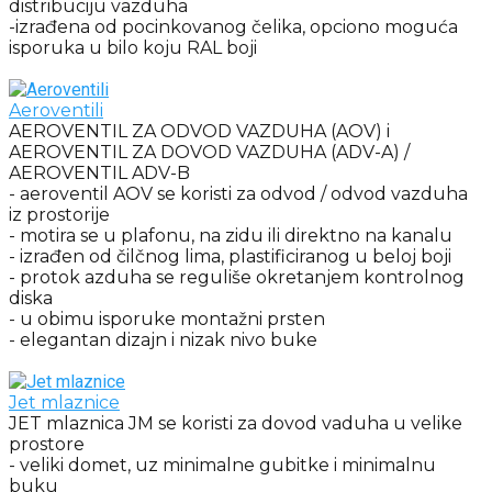
distribuciju vazduha
-izrađena od pocinkovanog čelika, opciono moguća
isporuka u bilo koju RAL boji
Aeroventili
AEROVENTIL ZA ODVOD VAZDUHA (AOV) i
AEROVENTIL ZA DOVOD VAZDUHA (ADV-A) /
AEROVENTIL ADV-B
- aeroventil AOV se koristi za odvod / odvod vazduha
iz prostorije
- motira se u plafonu, na zidu ili direktno na kanalu
- izrađen od čilčnog lima, plastificiranog u beloj boji
- protok azduha se reguliše okretanjem kontrolnog
diska
- u obimu isporuke montažni prsten
- elegantan dizajn i nizak nivo buke
Jet mlaznice
JET mlaznica JM se koristi za dovod vaduha u velike
prostore
- veliki domet, uz minimalne gubitke i minimalnu
buku