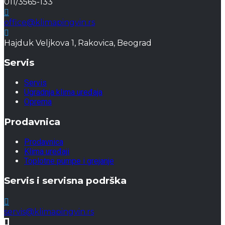
011/3565-133
office@klimapingvin.rs
Hajduk Veljkova 1, Rakovica, Beograd
Servis
Servis
Ugradnja klima uređaja
Oprema
Prodavnica
Prodavnica
Klima uređaji
Toplotne pumpe i grejanje
Servis i servisna podrška
servis@klimapingvin.rs