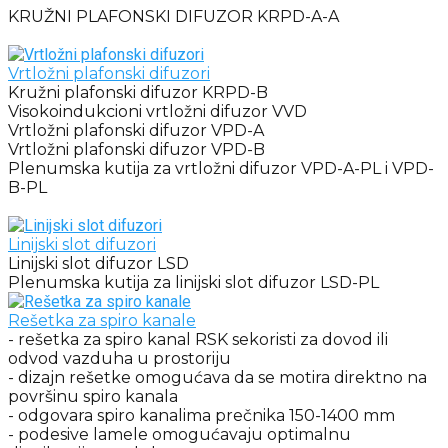
KRUŽNI PLAFONSKI DIFUZOR KRPD-A-A
Vrtložni plafonski difuzori
Kružni plafonski difuzor KRPD-B
Visokoindukcioni vrtložni difuzor VVD
Vrtložni plafonski difuzor VPD-A
Vrtložni plafonski difuzor VPD-B
Plenumska kutija za vrtložni difuzor VPD-A-PL i VPD-
B-PL
Linijski slot difuzori
Linijski slot difuzor LSD
Plenumska kutija za linijski slot difuzor LSD-PL
Rešetka za spiro kanale
- rešetka za spiro kanal RSK sekoristi za dovod ili
odvod vazduha u prostoriju
- dizajn rešetke omogućava da se motira direktno na
površinu spiro kanala
- odgovara spiro kanalima prečnika 150-1400 mm
- podesive lamele omogućavaju optimalnu