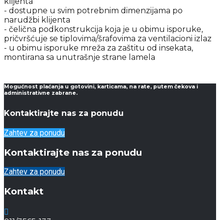
klijenta
- dostupne u svim potrebnim dimenzijama po
narudžbi klijenta
- čelična podkonstrukcija koja je u obimu isporuke,
pričvršćuje se tiplovima/šrafovima za ventilacioni izlaz
- u obimu isporuke mreža za zaštitu od insekata,
montirana sa unutrašnje strane lamela
Mogućnost plaćanja u gotovini, karticama, na rate, putem čekova i
administrativne zabrane.
Kontaktirajte nas za ponudu
Zahtev za ponudu
Kontaktirajte nas za ponudu
Zahtev za ponudu
Kontakt