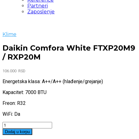
Partneri
Zaposlenje
Klime
Daikin Comfora White FTXP20M9
/ RXP20M
106.000
RSD
Energetska klasa: A++/A++ (hlađenje/grejanje)
Kapacitet: 7000 BTU
Freon: R32
WiFi: Da
Quantity
Dodaj u korpu