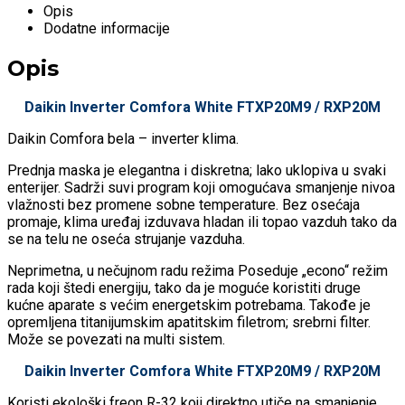
Opis
Dodatne informacije
Opis
Daikin Inverter Comfora White FTXP20M9 / RXP20M
Daikin Comfora bela – inverter klima.
Prednja maska je elegantna i diskretna; lako uklopiva u svaki
enterijer. Sadrži suvi program koji omogućava smanjenje nivoa
vlažnosti bez promene sobne temperature. Bez osećaja
promaje, klima uređaj izduvava hladan ili topao vazduh tako da
se na telu ne oseća strujanje vazduha.
Neprimetna, u nečujnom radu režima Poseduje „econo“ režim
rada koji štedi energiju, tako da je moguće koristiti druge
kućne aparate s većim energetskim potrebama. Takođe je
opremljena titanijumskim apatitskim filetrom; srebrni filter.
Može se povezati na multi sistem.
Daikin Inverter Comfora White FTXP20M9 / RXP20M
Koristi ekološki freon R-32 koji direktno utiče na smanjenje