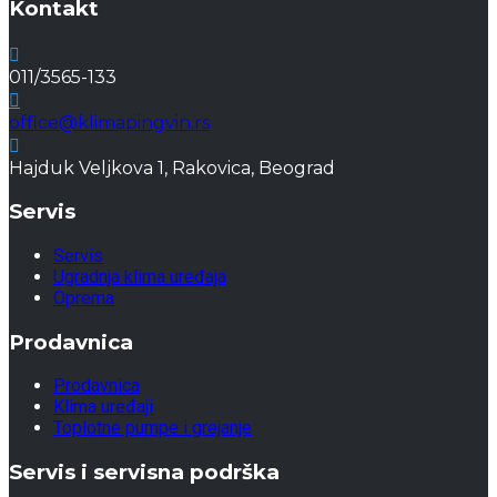
Kontakt
011/3565-133
office@klimapingvin.rs
Hajduk Veljkova 1, Rakovica, Beograd
Servis
Servis
Ugradnja klima uređaja
Oprema
Prodavnica
Prodavnica
Klima uređaji
Toplotne pumpe i grejanje
Servis i servisna podrška