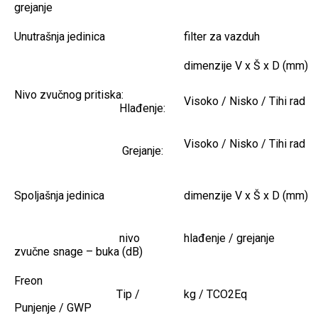
grejanje
Unutrašnja jedinica
filter za vazduh
dimenzije V x Š x D (mm)
Nivo zvučnog pritiska:
Visoko / Nisko / Tihi rad
Hlađenje:
Visoko / Nisko / Tihi rad
Grejanje:
Spoljašnja jedinica
dimenzije V x Š x D (mm)
nivo
hlađenje / grejanje
zvučne snage – buka (dB)
Freon
Tip /
kg / TCO2Eq
Punjenje / GWP