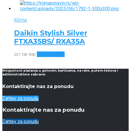
Klime
Daikin Stylish Silver
FTXA35BS/ RXA35A
Dodaj u korpu
227.150
RSD
Mogućnost plaćanja u gotovini, karticama, na rate, putem čekova i
administrativne zabrane.
Kontaktirajte nas za ponudu
Zahtev za ponudu
Kontaktirajte nas za ponudu
Zahtev za ponudu