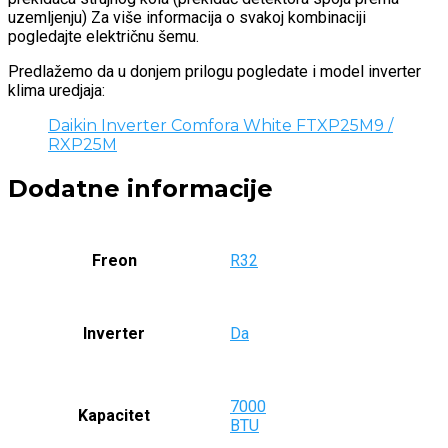
uzemljenju) Za više informacija o svakoj kombinaciji
pogledajte električnu šemu.
Predlažemo da u donjem prilogu pogledate i model inverter
klima uredjaja:
Daikin Inverter Comfora White FTXP25M9 /
RXP25M
Dodatne informacije
Freon
R32
Inverter
Da
7000
Kapacitet
BTU