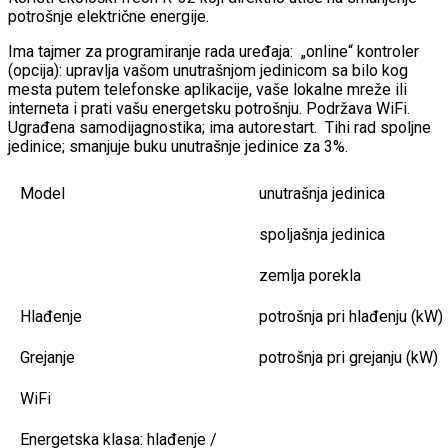
potrošnje električne energije.
Ima tajmer za programiranje rada uređaja: „online“ kontroler
(opcija): upravlja vašom unutrašnjom jedinicom sa bilo kog
mesta putem telefonske aplikacije, vaše lokalne mreže ili
interneta i prati vašu energetsku potrošnju. Podržava WiFi.
Ugrađena samodijagnostika; ima autorestart. Tihi rad spoljne
jedinice; smanjuje buku unutrašnje jedinice za 3%.
Model
unutrašnja jedinica
spoljašnja jedinica
zemlja porekla
Hlađenje
potrošnja pri hlađenju (kW)
Grejanje
potrošnja pri grejanju (kW)
WiFi
Energetska klasa: hlađenje /