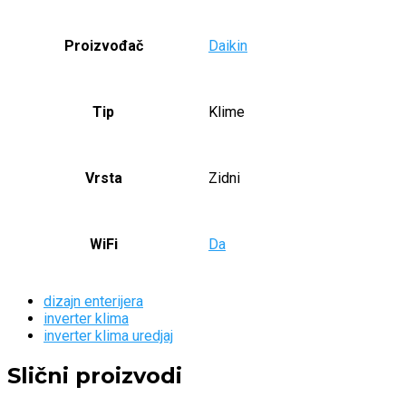
Proizvođač
Daikin
Tip
Klime
Vrsta
Zidni
WiFi
Da
dizajn enterijera
inverter klima
inverter klima uredjaj
Slični proizvodi