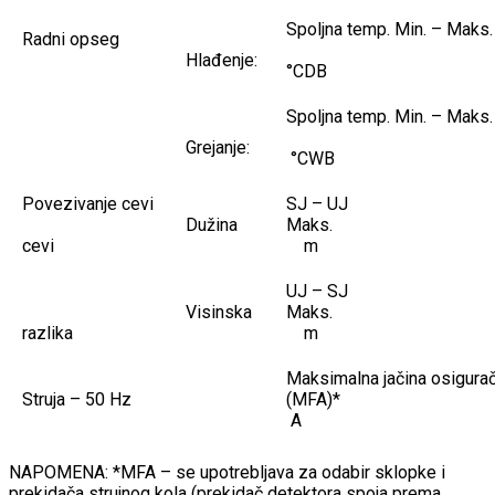
Spoljna temp. Min. – M
Radni opseg
Hlađenje:
°CDB
Spoljna temp. Min. – M
Grejanje:
°CWB
Povezivanje cevi
SJ – U
Dužina
Maks
cevi
m
UJ – S
Visinska
Maks
razlika
m
Maksimalna jačina osigura
Struja – 50 Hz
(MFA)
A
NAPOMENA: *MFA – se upotrebljava za odabir sklopke i
prekidača strujnog kola (prekidač detektora spoja prema