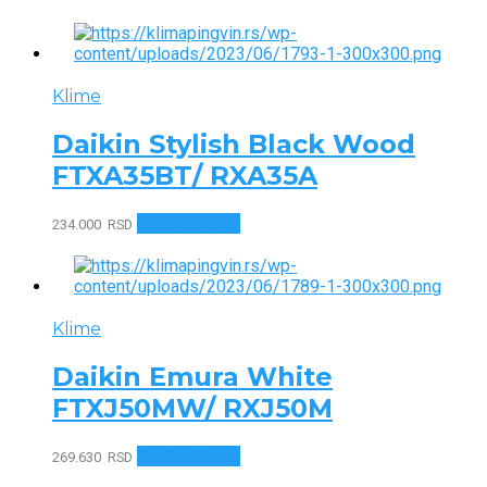
Klime
Daikin Stylish Black Wood
FTXA35BT/ RXA35A
Dodaj u korpu
234.000
RSD
Klime
Daikin Emura White
FTXJ50MW/ RXJ50M
Dodaj u korpu
269.630
RSD