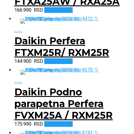
FTXA25AW / RXA25A
166.990
RSD
Dodaj u korpu
Klime
Daikin Perfera
FTXM25R/ RXM25R
144.900
RSD
Dodaj u korpu
Klime
Daikin Podno
parapetna Perfera
FVXM25A / RXM25R
175.990
RSD
Dodaj u korpu