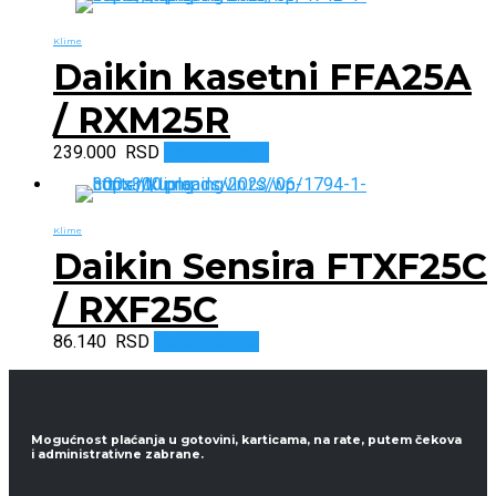
Klime
Daikin kasetni FFA25A
/ RXM25R
239.000
RSD
Dodaj u korpu
Klime
Daikin Sensira FTXF25C
/ RXF25C
86.140
RSD
Dodaj u korpu
Mogućnost plaćanja u gotovini, karticama, na rate, putem čekova
i administrativne zabrane.