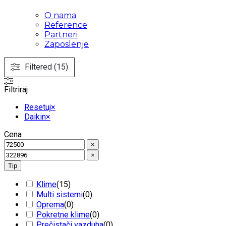
O nama
Reference
Partneri
Zaposlenje
Filtered (15)
Filtriraj
Resetuj
×
Daikin
×
Cena
×
×
Tip
Klime
(
15
)
Multi sistemi
(
0
)
Oprema
(
0
)
Pokretne klime
(
0
)
Prečistači vazduha
(
0
)