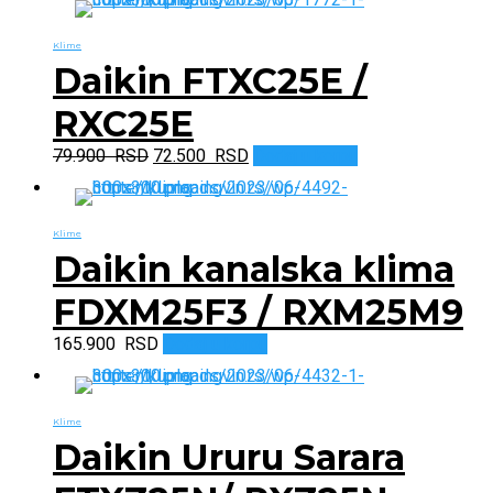
Klime
Daikin FTXC25E /
RXC25E
Originalna
Trenutna
79.900
RSD
72.500
RSD
Dodaj u korpu
cena
cena
je
je:
bila:
72.500 RSD.
Klime
79.900 RSD.
Daikin kanalska klima
FDXM25F3 / RXM25M9
165.900
RSD
Dodaj u korpu
Klime
Daikin Ururu Sarara