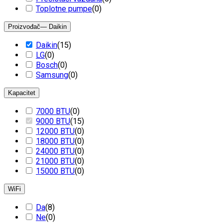
Toplotne pumpe
(
0
)
Proizvođač
— Daikin
Daikin
(
15
)
LG
(
0
)
Bosch
(
0
)
Samsung
(
0
)
Kapacitet
7000 BTU
(
0
)
9000 BTU
(
15
)
12000 BTU
(
0
)
18000 BTU
(
0
)
24000 BTU
(
0
)
21000 BTU
(
0
)
15000 BTU
(
0
)
WiFi
Da
(
8
)
Ne
(
0
)