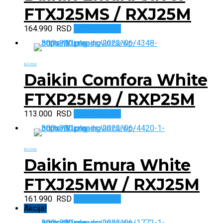
FTXJ25MS / RXJ25M
164.990
RSD
Dodaj u korpu
Klime
Daikin Comfora White
FTXP25M9 / RXP25M
113.000
RSD
Dodaj u korpu
Klime
Daikin Emura White
FTXJ25MW / RXJ25M
161.990
RSD
Dodaj u korpu
Akcija!