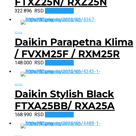
FTXZ25N/ RXZ25N
322.896
RSD
Dodaj u korpu
Klime
Daikin Parapetna Klima
/ FVXM25F / RXM25R
148.000
RSD
Dodaj u korpu
Klime
Daikin Stylish Black
FTXA25BB/ RXA25A
168.990
RSD
Dodaj u korpu
Klime