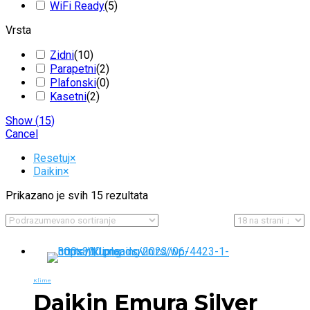
WiFi Ready
(
5
)
Vrsta
Zidni
(
10
)
Parapetni
(
2
)
Plafonski
(
0
)
Kasetni
(
2
)
Show
(
15
)
Cancel
Resetuj
×
Daikin
×
Prikazano je svih 15 rezultata
Klime
Daikin Emura Silver