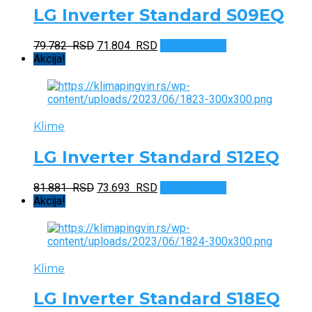
LG Inverter Standard S09EQ
Originalna
Trenutna
79.782
RSD
71.804
RSD
Dodaj u korpu
cena
cena
Akcija!
je
je:
bila:
71.804 RSD.
79.782 RSD.
Klime
LG Inverter Standard S12EQ
Originalna
Trenutna
81.881
RSD
73.693
RSD
Dodaj u korpu
cena
cena
Akcija!
je
je:
bila:
73.693 RSD.
81.881 RSD.
Klime
LG Inverter Standard S18EQ