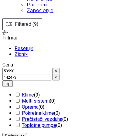
Partneri
Zaposlenje
Filtered (9)
Filtriraj
Resetuj
×
Zidni
×
Cena
×
×
Tip
Klime
(
9
)
Multi sistemi
(
0
)
Oprema
(
0
)
Pokretne klime
(
0
)
Prečistači vazduha
(
0
)
Toplotne pumpe
(
0
)