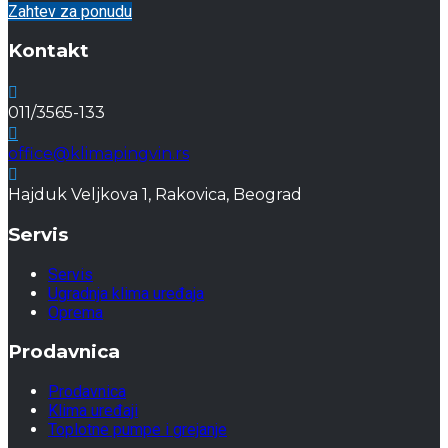
Zahtev za ponudu
Kontakt
011/3565-133
office@klimapingvin.rs
Hajduk Veljkova 1, Rakovica, Beograd
Servis
Servis
Ugradnja klima uređaja
Oprema
Prodavnica
Prodavnica
Klima uređaji
Toplotne pumpe i grejanje