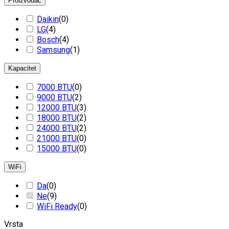
Proizvođač
Daikin
(
0
)
LG
(
4
)
Bosch
(
4
)
Samsung
(
1
)
Kapacitet
7000 BTU
(
0
)
9000 BTU
(
2
)
12000 BTU
(
3
)
18000 BTU
(
2
)
24000 BTU
(
2
)
21000 BTU
(
0
)
15000 BTU
(
0
)
WiFi
Da
(
0
)
Ne
(
9
)
WiFi Ready
(
0
)
Vrsta