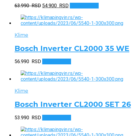
Originalna
Trenutna
63.990
RSD
54.900
RSD
Dodaj u korpu
cena
cena
je
je:
bila:
54.900 RSD.
63.990 RSD.
Klime
Bosch Inverter CL2000 35 WE
56.990
RSD
Dodaj u korpu
Klime
Bosch Inverter CL2000 SET 26
53.990
RSD
Dodaj u korpu