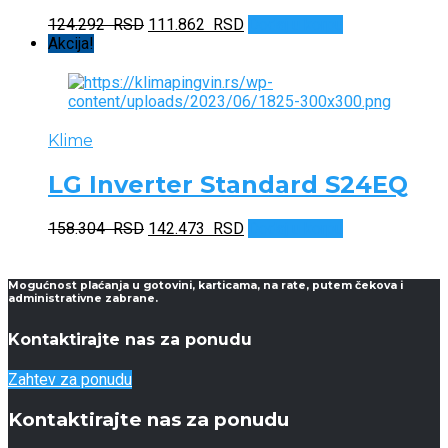
Originalna
Trenutna
124.292
RSD
111.862
RSD
Dodaj u korpu
cena
cena
Akcija!
je
je:
bila:
111.862 RSD.
124.292 RSD.
Klime
LG Inverter Standard S24EQ
Originalna
Trenutna
158.304
RSD
142.473
RSD
Dodaj u korpu
cena
cena
je
je:
bila:
142.473 RSD.
Mogućnost plaćanja u gotovini, karticama, na rate, putem čekova i
administrativne zabrane.
158.304 RSD.
Kontaktirajte nas za ponudu
Zahtev za ponudu
Kontaktirajte nas za ponudu