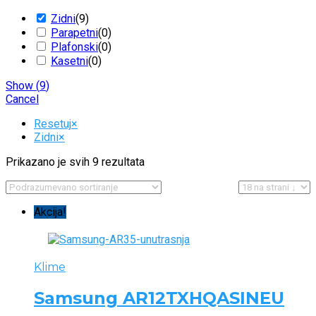
Zidni
(
9
)
Parapetni
(
0
)
Plafonski
(
0
)
Kasetni
(
0
)
Show
(
9
)
Cancel
Resetuj
×
Zidni
×
Prikazano je svih 9 rezultata
Akcija!
Klime
Samsung AR12TXHQASINEU