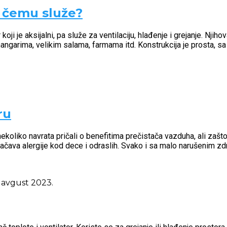
 i čemu služe?
koji je aksijalni, pa služe za ventilaciju, hlađenje i grejanje. Njih
, hangarima, velikim salama, farmama itd. Konstrukcija je prosta, 
ru
koliko navrata pričali o benefitima prečistača vazduha, ali zašt
jačava alergije kod dece i odraslih. Svako i sa malo narušenim zd
 avgust 2023.