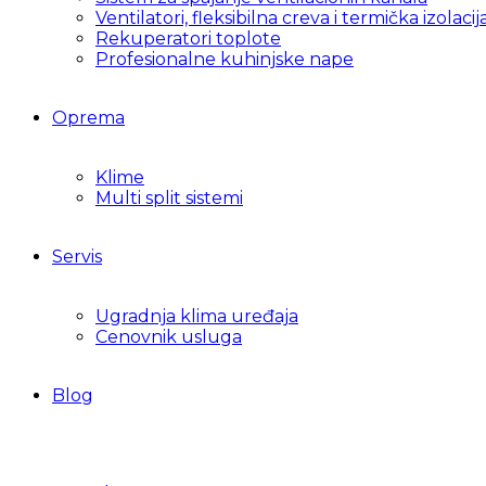
Ventilatori, fleksibilna creva i termička izolacij
Rekuperatori toplote
Profesionalne kuhinjske nape
Oprema
Klime
Multi split sistemi
Servis
Ugradnja klima uređaja
Cenovnik usluga
Blog