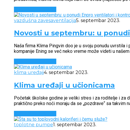
CONTINUE READING
vazdušna zavesa
ventilacija
5. septembar 2023.
Novosti u septembru: u ponudi E
Naša firma Klima Pingvin doo je u svoju ponudu uvrstila
kompanije Ening se već neko vreme može videti u našem š
CONTINUE READING
klima uređaji
4. septembar 2023.
Klima uređaji u učionicama
Početak školske godine je veliki stres i za roditelje i za
praktično preko noći moraju da se „pozdrave“ sa takvim na
CONTINUE READING
toplotne pumpe
1. septembar 2023.