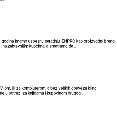
iko godina imamo uspešnu saradnju. ENPRO kao proizvodni brend
najzahtevnijim kupcima, a smatramo da ...
TV-om, ili za kompjuterom, a bez velikih obaveza klinci
ne u potrazi za knjigama i kupovinom drugog...