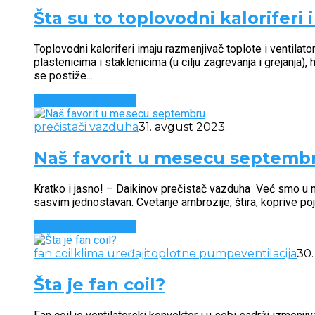
Šta su to toplovodni kaloriferi
Toplovodni kaloriferi imaju razmenjivač toplote i ventilator 
plastenicima i staklenicima (u cilju zagrevanja i grejanja)
se postiže...
CONTINUE READING
prečistači vazduha
31. avgust 2023.
Naš favorit u mesecu septemb
Kratko i jasno! – Daikinov prečistač vazduha Već smo u ne
sasvim jednostavan. Cvetanje ambrozije, štira, koprive po
CONTINUE READING
fan coil
klima uređaji
toplotne pumpe
ventilacija
30.
Šta je fan coil?