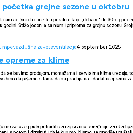
do početka grejne sezone u oktobru
 Čak nam se čini da i one temperature koje „dobace“ do 30-og pode
u godini. Stiže jesen, a sa njom i priprema za grejnu sezonu. Grejn
pumpe
vazdušna zavesa
ventilacija
4. septembar 2025.
ne opreme za klime
da se bavimo prodajom, montažama i servisima klima uređaja, topl
 previdimo da pišemo o tome da mi prodajemo i dodatnu opremu za 
a ćemo se ovog puta potruditi da napravimo poređenje za oba tipa
ni, a potom i dizajnu) i da je kupimo. Nismo se previše upuštali u