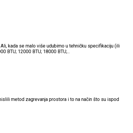
Ali, kada se malo više udubimo u tehničku specifikaciju (ili
000 BTU; 12000 BTU; 18000 BTU;...
osmislili metod zagrevanja prostora i to na način što su ispod