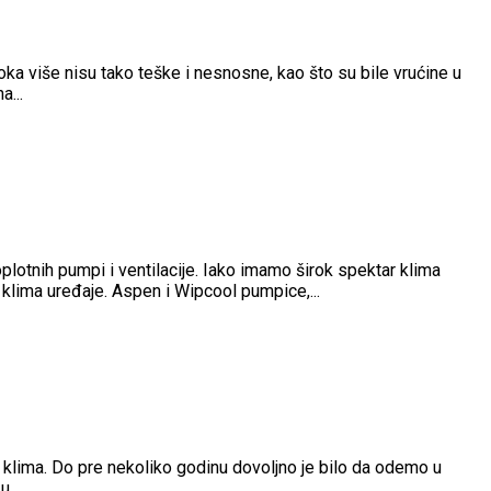
oka više nisu tako teške i nesnosne, kao što su bile vrućine u
a...
otnih pumpi i ventilacije. Iako imamo širok spektar klima
klima uređaje. Aspen i Wipcool pumpice,...
 klima. Do pre nekoliko godinu dovoljno je bilo da odemo u
...