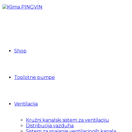
Shop
Toplotne pumpe
Ventilacija
Kružni kanalski sistem za ventilaciju
Distribucija vazduha
Sistem za spajanje ventilacionih kanala