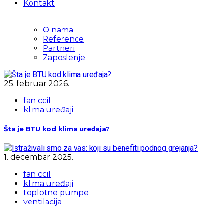
Kontakt
O nama
Reference
Partneri
Zaposlenje
25. februar 2026.
fan coil
klima uređaji
Šta je BTU kod klima uređaja?
1. decembar 2025.
fan coil
klima uređaji
toplotne pumpe
ventilacija