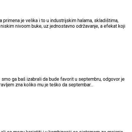
ova primena je velika i to u industrijskim halama, skladištima,
sa niskim nivoom buke, uz jednostavno održavanje, a efekat koji
o smo ga baš izabrali da bude favorit u septembru, odgovor je
ravljem zna koliko mu je teško da septembar...