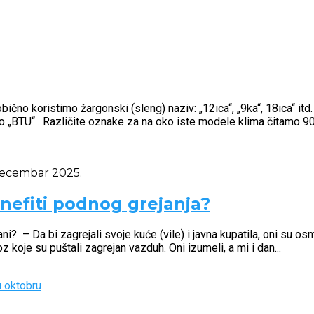
no koristimo žargonski (sleng) naziv: „12ica“, „9ka“, 18ica“ itd. 
o „BTU“ . Različite oznake za na oko iste modele klima čitamo 9
decembar 2025.
benefiti podnog grejanja?
ljani? – Da bi zagrejali svoje kuće (vile) i javna kupatila, oni su 
z koje su puštali zagrejan vazduh. Oni izumeli, a mi i dan...