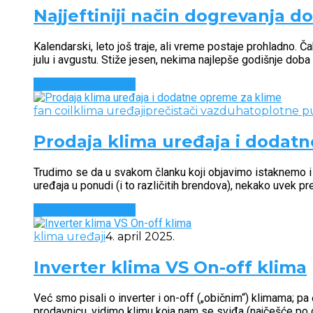
Najjeftiniji način dogrevanja 
Kalendarski, leto još traje, ali vreme postaje prohladno.
julu i avgustu. Stiže jesen, nekima najlepše godišnje doba 
CONTINUE READING
fan coil
klima uređaji
prečistači vazduha
toplotne 
Prodaja klima uređaja i dodat
Trudimo se da u svakom članku koji objavimo istaknemo i 
uređaja u ponudi (i to različitih brendova), nekako uvek
CONTINUE READING
klima uređaji
4. april 2025.
Inverter klima VS On-off klima
Već smo pisali o inverter i on-off („običnim“) klimama; p
prodavnicu, vidimo klimu koja nam se sviđa (najčešće po ce