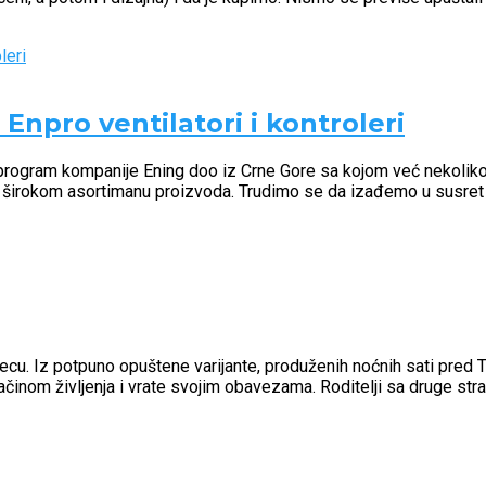
npro ventilatori i kontroleri
 i program kompanije Ening doo iz Crne Gore sa kojom već nekol
irokom asortimanu proizvoda. Trudimo se da izađemo u susret i 
 decu. Iz potpuno opuštene varijante, produženih noćnih sati pred 
činom življenja i vrate svojim obavezama. Roditelji sa druge stra