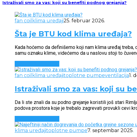
Istraživali smo za vas: koji su benefiti podnog grejanja?
fan coil
klima uređaji
25. februar 2026.
Šta je BTU kod klima uređaja?
Kada hoćemo da definišemo koji nam klima uređaj treba, obič
samu oznaku klime, videćemo da u naslovu stoji to čuven
CONTINUE READING
fan coil
klima uređaji
toplotne pumpe
ventilacija
1. 
Istraživali smo za vas: koji su 
Da li ste znali da su podno grejanje koristili još stari Rim
podova prostora koje je trebalo zagrevati provukli cevi kro
CONTINUE READING
klima uređaji
toplotne pumpe
7. septembar 2025.