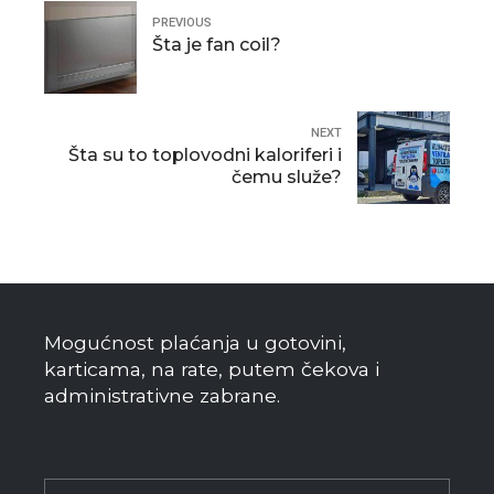
PREVIOUS
Šta je fan coil?
NEXT
Šta su to toplovodni kaloriferi i
čemu služe?
Mogućnost plaćanja u gotovini,
karticama, na rate, putem čekova i
administrativne zabrane.