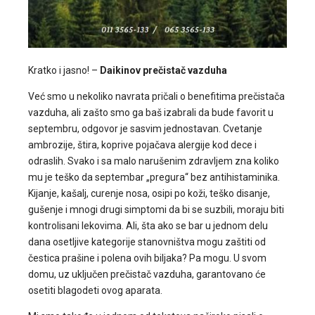
Kratko i jasno! –
Daikinov prečistač vazduha
Već smo u nekoliko navrata pričali o benefitima prečistača
vazduha, ali zašto smo ga baš izabrali da bude favorit u
septembru, odgovor je sasvim jednostavan. Cvetanje
ambrozije, štira, koprive pojačava alergije kod dece i
odraslih. Svako i sa malo narušenim zdravljem zna koliko
mu je teško da septembar „pregura“ bez antihistaminika.
Kijanje, kašalj, curenje nosa, osipi po koži, teško disanje,
gušenje i mnogi drugi simptomi da bi se suzbili, moraju biti
kontrolisani lekovima. Ali, šta ako se bar u jednom delu
dana osetljive kategorije stanovništva mogu zaštiti od
čestica prašine i polena ovih biljaka? Pa mogu. U svom
domu, uz uključen prečistač vazduha, garantovano će
osetiti blagodeti ovog aparata.