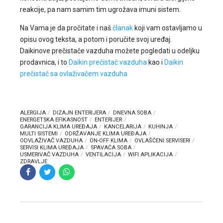
reakcije, pa nam samim tim ugrožava imuni sistem.
Na Vama je da pročitate i naš
članak
koji vam ostavljamo u
opisu ovog teksta, a potom i poručite svoj uređaj.
Daikinove prečistače vazduha možete pogledati u odeljku
prodavnica, i to
Daikin prečistač vazduha
kao i
Daikin
prečistač sa ovlaživačem vazduha
ALERGIJA
DIZAJN ENTERIJERA
DNEVNA SOBA
ENERGETSKA EFIKASNOST
ENTERIJER
GARANCIJA KLIMA UREĐAJA
KANCELARIJA
KUHINJA
MULTI SISTEMI
ODRŽAVANJE KLIMA UREĐAJA
ODVLAŽIVAČ VAZDUHA
ON-OFF KLIMA
OVLAŠĆENI SERVISERI
SERVISI KLIMA UREĐAJA
SPAVAĆA SOBA
USMERIVAČ VAZDUHA
VENTILACIJA
WIFI APLIKACIJA
ZDRAVLJE