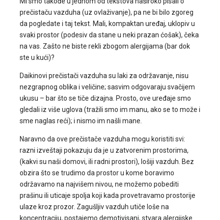
Mi smo takođe u jednom od tekstova naširoko pisali o
prečistaču vazduha (uz ovlaživanje), pa ne bi bilo zgoreg
da pogledate i taj tekst. Mali, kompaktan uređaj, uklopiv u
svaki prostor (podesiv da stane u neki prazan ćošak), čeka
na vas. Zašto ne biste rekli zbogom alergijama (bar dok
ste u kući)?
Daikinovi prečistači vazduha su laki za održavanje, nisu
nezgrapnog oblika i veličine; sasvim odgovaraju svačijem
ukusu – bar što se tiče dizajna. Prosto, ove uređaje smo
gledali iz više uglova (tražili smo im manu, ako se to može i
sme naglas reći); i nismo im našli mane.
Naravno da ove prečistače vazduha mogu koristiti svi:
razni izveštaji pokazuju da je u zatvorenim prostorima,
(kakvi su naši domovi, ili radni prostori), lošiji vazduh. Bez
obzira što se trudimo da prostor u kome boravimo
održavamo na najvišem nivou, ne možemo pobediti
prašinu ili uticaje spolja koji kada provetravamo prostorije
ulaze kroz prozor. Zagušljiv vazduh utiče loše na
koncentraciju, postajemo demotivisani, stvara alergijske