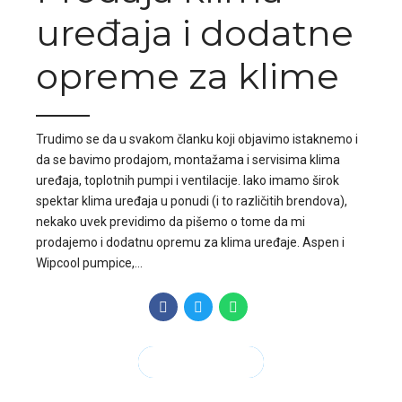
uređaja i dodatne
opreme za klime
Trudimo se da u svakom članku koji objavimo istaknemo i
da se bavimo prodajom, montažama i servisima klima
uređaja, toplotnih pumpi i ventilacije. Iako imamo širok
spektar klima uređaja u ponudi (i to različitih brendova),
nekako uvek previdimo da pišemo o tome da mi
prodajemo i dodatnu opremu za klima uređaje. Aspen i
Wipcool pumpice,...
CONTINUE READING