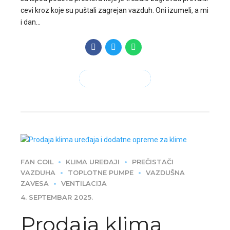
cevi kroz koje su puštali zagrejan vazduh. Oni izumeli, a mi
i dan...
CONTINUE READING
FAN COIL
KLIMA UREĐAJI
PREČISTAČI
VAZDUHA
TOPLOTNE PUMPE
VAZDUŠNA
ZAVESA
VENTILACIJA
4. SEPTEMBAR 2025.
Prodaja klima