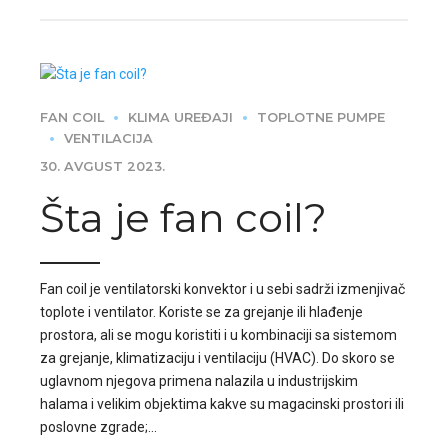
FAN COIL
KLIMA UREĐAJI
TOPLOTNE PUMPE
VENTILACIJA
30. AVGUST 2023.
Šta je fan coil?
Fan coil je ventilatorski konvektor i u sebi sadrži izmenjivač
toplote i ventilator. Koriste se za grejanje ili hlađenje
prostora, ali se mogu koristiti i u kombinaciji sa sistemom
za grejanje, klimatizaciju i ventilaciju (HVAC). Do skoro se
uglavnom njegova primena nalazila u industrijskim
halama i velikim objektima kakve su magacinski prostori ili
poslovne zgrade;...