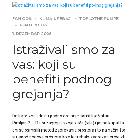
FAN COIL
KLIMA UREĐAJI
TOPLOTNE PUMPE
VENTILACIJA
1. DECEMBAR 2025.
Istraživali smo za
vas: koji su
benefiti podnog
grejanja?
Da li ste znali da su podno grejanje koristili još stari
Rimljani? – Da bi zagrejali svoje kuće (vile) i javna kupatila,
oni su osmislili metod zagrevanja prostora i to na način što
su ispod podova prostora koje je trebalo zagrevati provukli