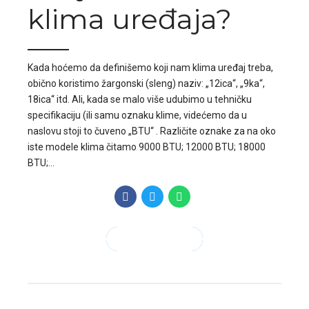
klima uređaja?
Kada hoćemo da definišemo koji nam klima uređaj treba,
obično koristimo žargonski (sleng) naziv: „12ica“, „9ka“,
18ica“ itd. Ali, kada se malo više udubimo u tehničku
specifikaciju (ili samu oznaku klime, videćemo da u
naslovu stoji to čuveno „BTU“ . Različite oznake za na oko
iste modele klima čitamo 9000 BTU; 12000 BTU; 18000
BTU;...
CONTINUE READING