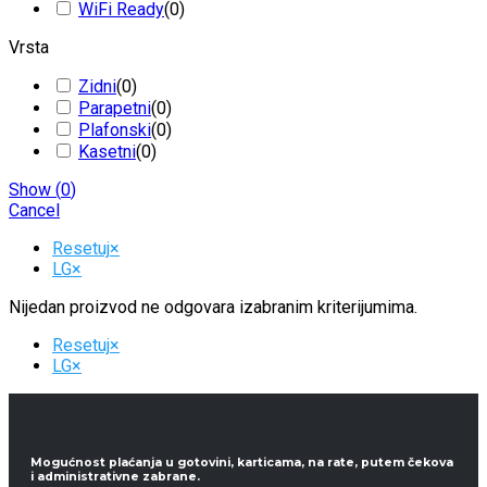
WiFi Ready
(
0
)
Vrsta
Zidni
(
0
)
Parapetni
(
0
)
Plafonski
(
0
)
Kasetni
(
0
)
Show
(
0
)
Cancel
Resetuj
×
LG
×
Nijedan proizvod ne odgovara izabranim kriterijumima.
Resetuj
×
LG
×
Mogućnost plaćanja u gotovini, karticama, na rate, putem čekova
i administrativne zabrane.