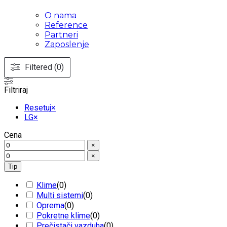
O nama
Reference
Partneri
Zaposlenje
Filtered (0)
Filtriraj
Resetuj
×
LG
×
Cena
×
×
Tip
Klime
(
0
)
Multi sistemi
(
0
)
Oprema
(
0
)
Pokretne klime
(
0
)
Prečistači vazduha
(
0
)