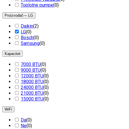
Toplotne pumpe
(
0
)
Proizvođač
— LG
Daikin
(
2
)
LG
(
0
)
Bosch
(
0
)
Samsung
(
0
)
Kapacitet
7000 BTU
(
0
)
9000 BTU
(
0
)
12000 BTU
(
0
)
18000 BTU
(
0
)
24000 BTU
(
0
)
21000 BTU
(
0
)
15000 BTU
(
0
)
WiFi
Da
(
0
)
Ne
(
0
)