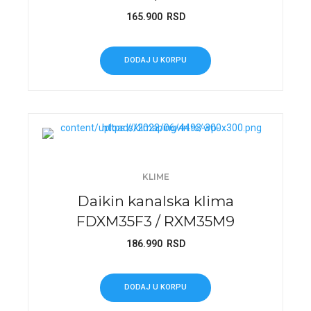
165.900
RSD
DODAJ U KORPU
KLIME
Daikin kanalska klima
FDXM35F3 / RXM35M9
186.990
RSD
DODAJ U KORPU