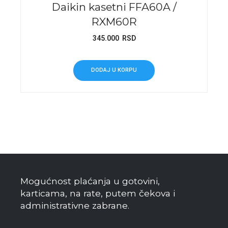
Daikin kasetni FFA60A /
RXM60R
345.000
RSD
DODAJ U KORPU
Mogućnost plaćanja u gotovini,
karticama, na rate, putem čekova i
administrativne zabrane.