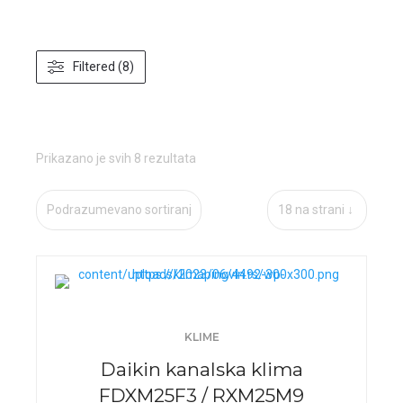
Filtered (8)
Prikazano je svih 8 rezultata
KLIME
Daikin kanalska klima
FDXM25F3 / RXM25M9