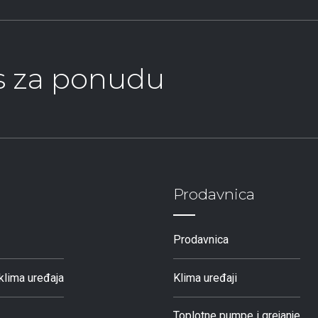
as za ponudu
Prodavnica
Prodavnica
klima uređaja
Klima uređaji
Toplotne pumpe i grejanje