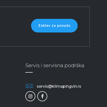
Zahtev za ponudu
Servis i servisna podrška
servis@klimapingvin.rs