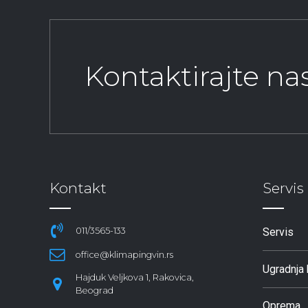
Kontaktirajte n
Kontakt
Servis
011/3565-133
Servis
office@klimapingvin.rs
Ugradnja 
Hajduk Veljkova 1, Rakovica,
Beograd
Oprema