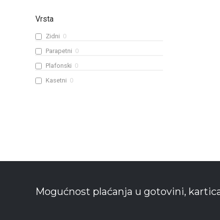
Vrsta
Zidni
0
Parapetni
0
Plafonski
0
Kasetni
0
Mogućnost plaćanja u gotovini, kartic