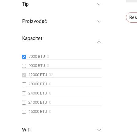
Tip
Res
Proizvođač
Kapacitet
7000 BTU
0
9000 BTU
0
12000 BTU
32
18000 BTU
0
24000 BTU
0
21000 BTU
0
15000 BTU
0
WiFi