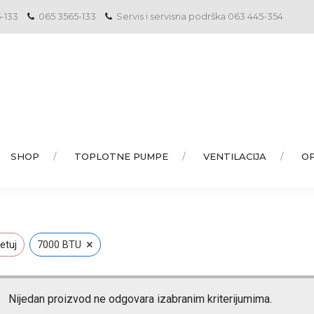
5-133
065 3565-133
Servis i servisna podrška 063 445-354
SHOP
TOPLOTNE PUMPE
VENTILACIJA
O
×
etuj
7000 BTU
Nijedan proizvod ne odgovara izabranim kriterijumima.