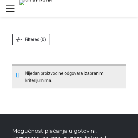
Filtered (0)
Nijedan proizvod ne odgovara izabranim
kriterijumima.
Mogućnost plaćanja u gotovini,