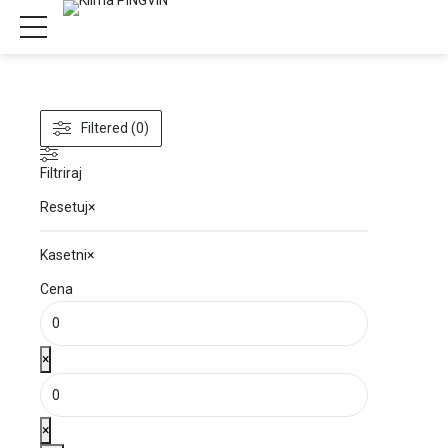
Filtered (0)
Filtriraj
Resetuj
×
Kasetni
×
Cena
×
×