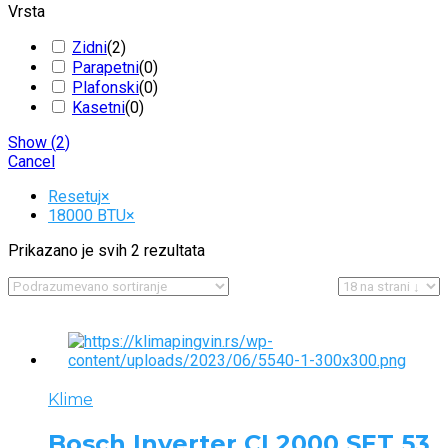
Vrsta
Zidni
(
2
)
Parapetni
(
0
)
Plafonski
(
0
)
Kasetni
(
0
)
Show
(
2
)
Cancel
Resetuj
×
18000 BTU
×
Prikazano je svih 2 rezultata
Klime
Bosch Inverter CL2000 SET 53