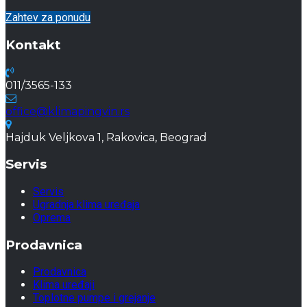
Zahtev za ponudu
Kontakt
011/3565-133
office@klimapingvin.rs
Hajduk Veljkova 1, Rakovica, Beograd
Servis
Servis
Ugradnja klima uređaja
Oprema
Prodavnica
Prodavnica
Klima uređaji
Toplotne pumpe i grejanje