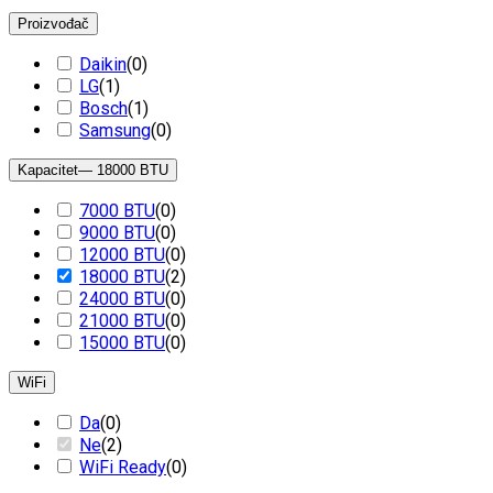
Proizvođač
Daikin
(
0
)
LG
(
1
)
Bosch
(
1
)
Samsung
(
0
)
Kapacitet
— 18000 BTU
7000 BTU
(
0
)
9000 BTU
(
0
)
12000 BTU
(
0
)
18000 BTU
(
2
)
24000 BTU
(
0
)
21000 BTU
(
0
)
15000 BTU
(
0
)
WiFi
Da
(
0
)
Ne
(
2
)
WiFi Ready
(
0
)