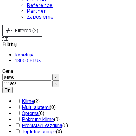
Reference
Partneri
Zaposlenje
Filtered (2)
Filtriraj
Resetuj
×
18000 BTU
×
Cena
×
×
Tip
Klime
(
2
)
Multi sistemi
(
0
)
Oprema
(
0
)
Pokretne klime
(
0
)
Prečistači vazduha
(
0
)
Toplotne pumpe
(
0
)