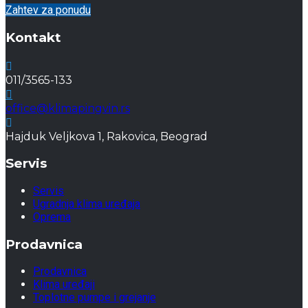
Zahtev za ponudu
Kontakt
011/3565-133
office@klimapingvin.rs
Hajduk Veljkova 1, Rakovica, Beograd
Servis
Servis
Ugradnja klima uređaja
Oprema
Prodavnica
Prodavnica
Klima uređaji
Toplotne pumpe i grejanje