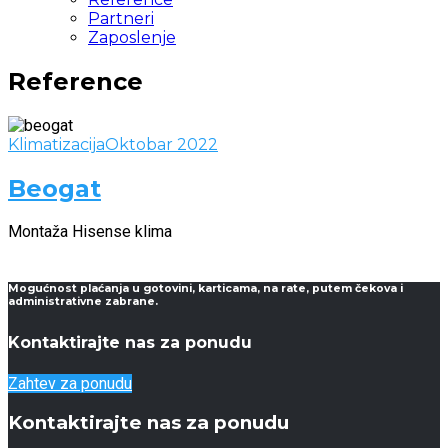
Partneri
Zaposlenje
Reference
Klimatizacija
Oktobar 2022
Beogat
Montaža Hisense klima
Mogućnost plaćanja u gotovini, karticama, na rate, putem čekova i
administrativne zabrane.
Kontaktirajte nas za ponudu
Zahtev za ponudu
Kontaktirajte nas za ponudu