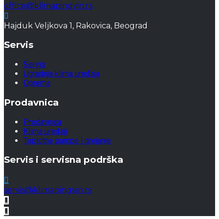
office@klimapingvin.rs
Hajduk Veljkova 1, Rakovica, Beograd
Servis
Servis
Ugradnja klima uređaja
Oprema
Prodavnica
Prodavnica
Klima uređaji
Toplotne pumpe i grejanje
Servis i servisna podrška
servis@klimapingvin.rs