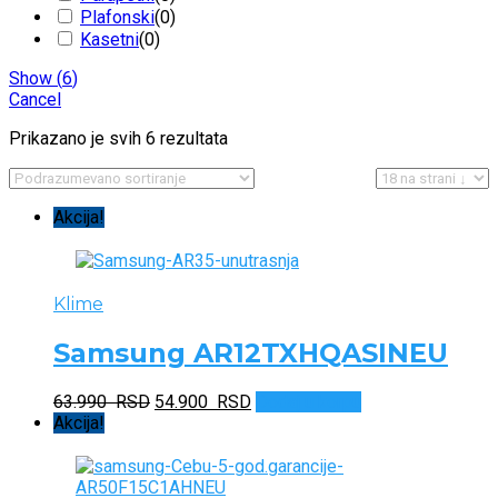
Plafonski
(
0
)
Kasetni
(
0
)
Show
(
6
)
Cancel
Prikazano je svih 6 rezultata
Akcija!
Klime
Samsung AR12TXHQASINEU
Originalna
Trenutna
63.990
RSD
54.900
RSD
Dodaj u korpu
cena
cena
Akcija!
je
je:
bila:
54.900 RSD.
63.990 RSD.