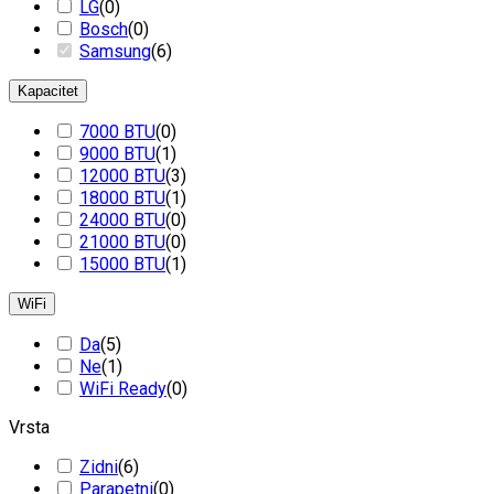
LG
(
0
)
Bosch
(
0
)
Samsung
(
6
)
Kapacitet
7000 BTU
(
0
)
9000 BTU
(
1
)
12000 BTU
(
3
)
18000 BTU
(
1
)
24000 BTU
(
0
)
21000 BTU
(
0
)
15000 BTU
(
1
)
WiFi
Da
(
5
)
Ne
(
1
)
WiFi Ready
(
0
)
Vrsta
Zidni
(
6
)
Parapetni
(
0
)