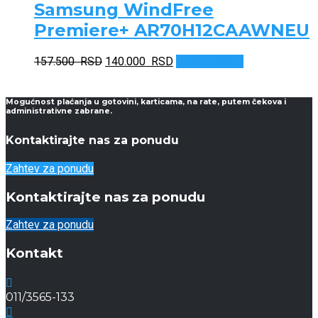
Samsung WindFree
Premiere+ AR70H12CAAWNEU
Originalna
Trenutna
157.500
RSD
140.000
RSD
Dodaj u korpu
cena
cena
je
je:
bila:
140.000 RSD.
Mogućnost plaćanja u gotovini, karticama, na rate, putem čekova i
administrativne zabrane.
157.500 RSD.
Kontaktirajte nas za ponudu
Zahtev za ponudu
Kontaktirajte nas za ponudu
Zahtev za ponudu
Kontakt
011/3565-133