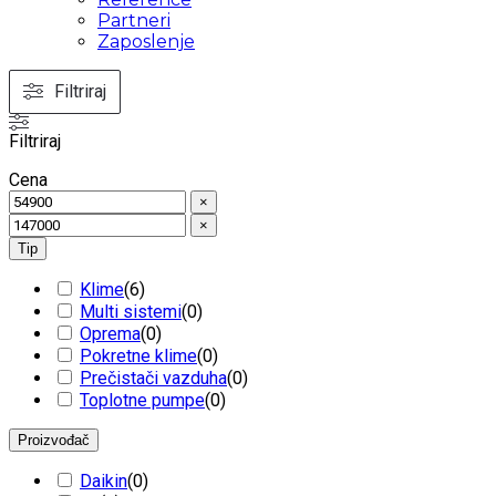
Partneri
Zaposlenje
Filtriraj
Filtriraj
Cena
×
×
Tip
Klime
(
6
)
Multi sistemi
(
0
)
Oprema
(
0
)
Pokretne klime
(
0
)
Prečistači vazduha
(
0
)
Toplotne pumpe
(
0
)
Proizvođač
Daikin
(
0
)