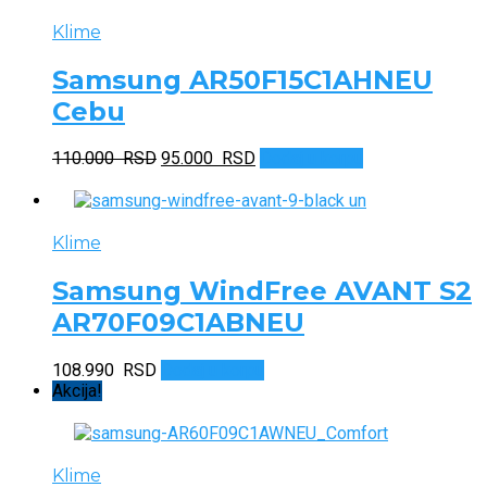
Klime
Samsung AR50F15C1AHNEU
Cebu
Originalna
Trenutna
110.000
RSD
95.000
RSD
Dodaj u korpu
cena
cena
je
je:
bila:
95.000 RSD.
110.000 RSD.
Klime
Samsung WindFree AVANT S2
AR70F09C1ABNEU
108.990
RSD
Dodaj u korpu
Akcija!
Klime