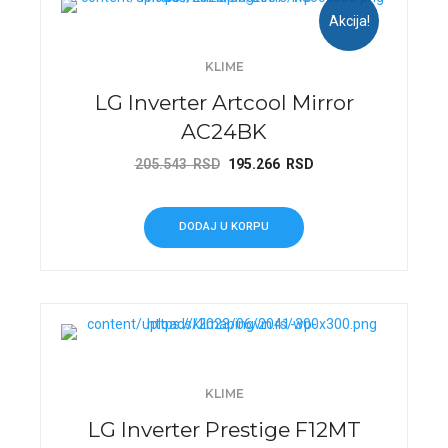
Akcija!
KLIME
LG Inverter Artcool Mirror
AC24BK
Originalna
Trenutna
205.543
RSD
195.266
RSD
cena
cena
je
je:
DODAJ U KORPU
bila:
195.266 RSD.
205.543 RSD.
KLIME
LG Inverter Prestige F12MT