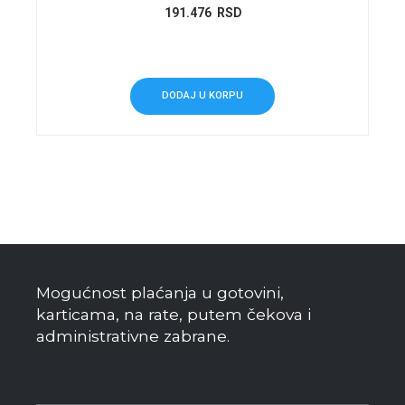
191.476
RSD
DODAJ U KORPU
Mogućnost plaćanja u gotovini,
karticama, na rate, putem čekova i
administrativne zabrane.