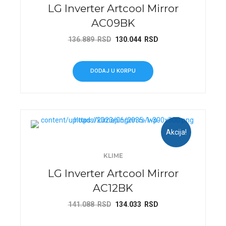
LG Inverter Artcool Mirror
AC09BK
Originalna
Trenutna
136.889
RSD
130.044
RSD
cena
cena
je
je:
DODAJ U KORPU
bila:
130.044 RSD.
136.889 RSD.
Akcija!
KLIME
LG Inverter Artcool Mirror
AC12BK
Originalna
Trenutna
141.088
RSD
134.033
RSD
cena
cena