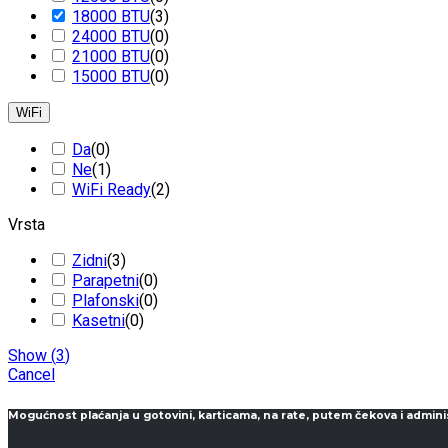
18000 BTU
(
3
)
24000 BTU
(
0
)
21000 BTU
(
0
)
15000 BTU
(
0
)
WiFi
Da
(
0
)
Ne
(
1
)
WiFi Ready
(
2
)
Vrsta
Zidni
(
3
)
Parapetni
(
0
)
Plafonski
(
0
)
Kasetni
(
0
)
Show
(
3
)
Cancel
Mogućnost plaćanja u gotovini, karticama, na rate, putem čekova i admini