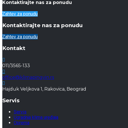
Kontaktirajte nas za ponudu
Zahtev za ponudu
Kontaktirajte nas za ponudu
Zahtev za ponudu
Kontakt
011/3565-133
office@klimapingvin.rs
Hajduk Veljkova 1, Rakovica, Beograd
Servis
Servis
Ugradnja klima uređaja
Oprema