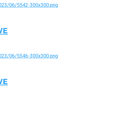
WE
WE