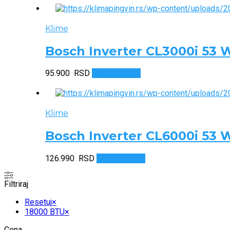
Klime
Bosch Inverter CL3000i 53 
95.900
RSD
Dodaj u korpu
Klime
Bosch Inverter CL6000i 53 
126.990
RSD
Dodaj u korpu
Filtriraj
Resetuj
×
18000 BTU
×
Cena