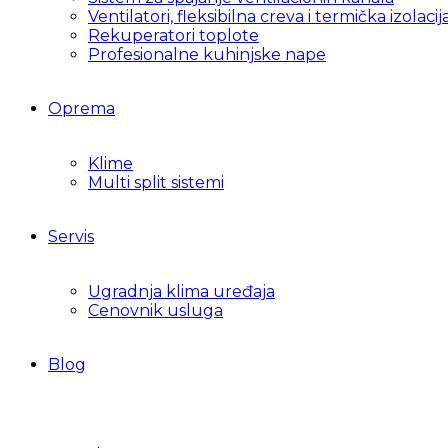
Ventilatori, fleksibilna creva i termička izolacij
Rekuperatori toplote
Profesionalne kuhinjske nape
Oprema
Klime
Multi split sistemi
Servis
Ugradnja klima uređaja
Cenovnik usluga
Blog