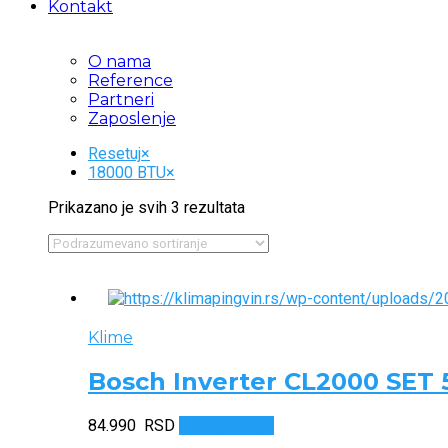
Kontakt
O nama
Reference
Partneri
Zaposlenje
Resetuj
×
18000 BTU
×
Prikazano je svih 3 rezultata
Klime
Bosch Inverter CL2000 SET 
84.990
RSD
Dodaj u korpu