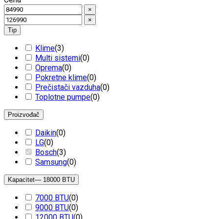
×
×
Tip
Klime
(
3
)
Multi sistemi
(
0
)
Oprema
(
0
)
Pokretne klime
(
0
)
Prečistači vazduha
(
0
)
Toplotne pumpe
(
0
)
Proizvođač
Daikin
(
0
)
LG
(
0
)
Bosch
(
3
)
Samsung
(
0
)
Kapacitet
— 18000 BTU
7000 BTU
(
0
)
9000 BTU
(
0
)
12000 BTU
(
0
)