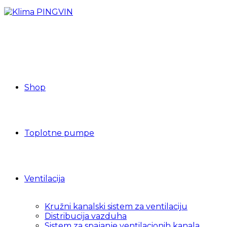
Shop
Toplotne pumpe
Ventilacija
Kružni kanalski sistem za ventilaciju
Distribucija vazduha
Sistem za spajanje ventilacionih kanala