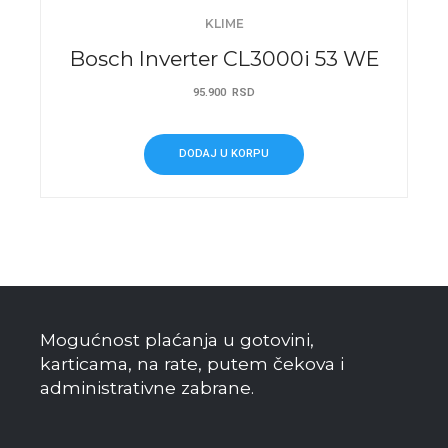
KLIME
Bosch Inverter CL3000i 53 WE
95.900
RSD
DODAJ U KORPU
Mogućnost plaćanja u gotovini,
karticama, na rate, putem čekova i
administrativne zabrane.