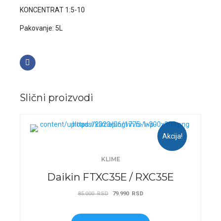
KONCENTRAT 1:5-10
Pakovanje: 5L
Slični proizvodi
Akcija!
KLIME
Daikin FTXC35E / RXC35E
Originalna
Trenutna
85.000
RSD
79.990
RSD
cena
cena
je
je: