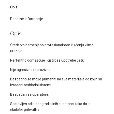
Opis
Dodatne informacije
Opis
Sredstvo namenjeno profesionalnom čišćenju klima
uređaja.
Perfektno odmašćuje i čisti bez upotrebe četki.
Nije agresivno i korozivno.
Bezbedno se može primeniti na sve materijale od kojih su
izrađeni rashladni sistemi.
Bezbedan za operatore.
Sastavljen od biodegradibilnih supstanci tako da je
ekološki prihvatljiv.