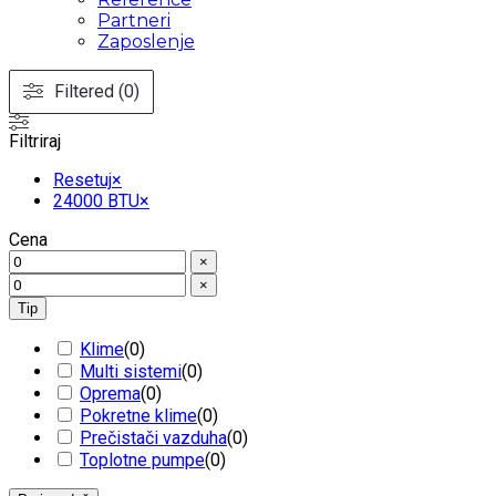
Partneri
Zaposlenje
Filtered (0)
Filtriraj
Resetuj
×
24000 BTU
×
Cena
×
×
Tip
Klime
(
0
)
Multi sistemi
(
0
)
Oprema
(
0
)
Pokretne klime
(
0
)
Prečistači vazduha
(
0
)
Toplotne pumpe
(
0
)