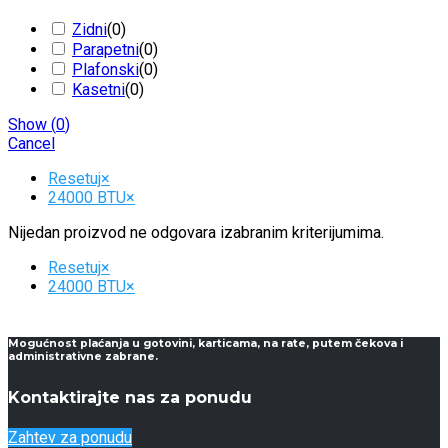
Zidni
(
0
)
Parapetni
(
0
)
Plafonski
(
0
)
Kasetni
(
0
)
Show
(
0
)
Cancel
Resetuj
×
24000 BTU
×
Nijedan proizvod ne odgovara izabranim kriterijumima.
Resetuj
×
24000 BTU
×
Mogućnost plaćanja u gotovini, karticama, na rate, putem čekova i
administrativne zabrane.
Kontaktirajte nas za ponudu
Zahtev za ponudu