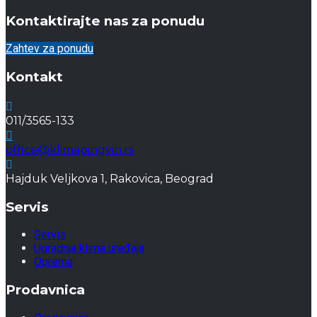
Kontaktirajte nas za ponudu
Zahtev za ponudu
Kontakt
011/3565-133
office@klimapingvin.rs
Hajduk Veljkova 1, Rakovica, Beograd
Servis
Servis
Ugradnja klima uređaja
Oprema
Prodavnica