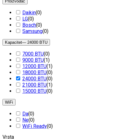
Proizvođač
Daikin
(
0
)
LG
(
0
)
Bosch
(
0
)
Samsung
(
0
)
Kapacitet
— 24000 BTU
7000 BTU
(
0
)
9000 BTU
(
1
)
12000 BTU
(
1
)
18000 BTU
(
0
)
24000 BTU
(
0
)
21000 BTU
(
1
)
15000 BTU
(
0
)
WiFi
Da
(
0
)
Ne
(
0
)
WiFi Ready
(
0
)
Vrsta