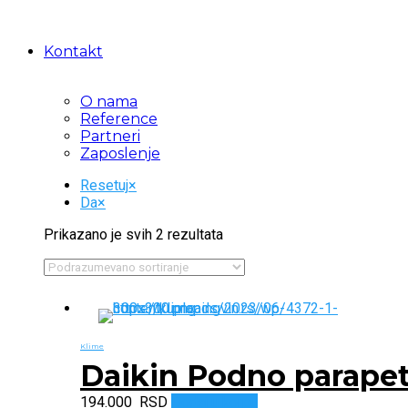
Kontakt
O nama
Reference
Partneri
Zaposlenje
Resetuj
×
Da
×
Prikazano je svih 2 rezultata
Klime
Daikin Podno parape
194.000
RSD
Dodaj u korpu