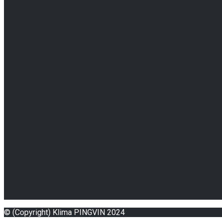
Kontakt
Serv
011/3565-133
Ser
office@klimapingvin.rs
Ugr
Op
Hajduk Veljkova 1,
Rakovica, Beograd
© (Copyright) Klima PINGVIN 2024