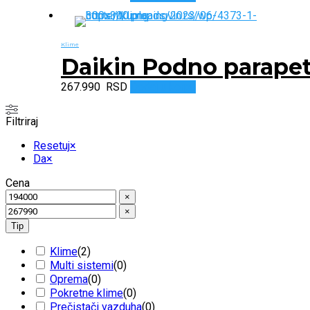
Klime
Daikin Podno parape
267.990
RSD
Dodaj u korpu
Filtriraj
Resetuj
×
Da
×
Cena
×
×
Tip
Klime
(
2
)
Multi sistemi
(
0
)
Oprema
(
0
)
Pokretne klime
(
0
)
Prečistači vazduha
(
0
)