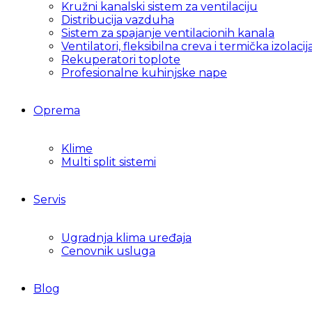
Kružni kanalski sistem za ventilaciju
Distribucija vazduha
Sistem za spajanje ventilacionih kanala
Ventilatori, fleksibilna creva i termička izolacij
Rekuperatori toplote
Profesionalne kuhinjske nape
Oprema
Klime
Multi split sistemi
Servis
Ugradnja klima uređaja
Cenovnik usluga
Blog