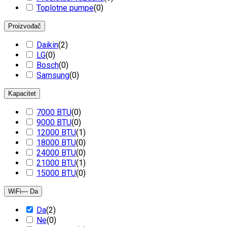
Toplotne pumpe
(
0
)
Proizvođač
Daikin
(
2
)
LG
(
0
)
Bosch
(
0
)
Samsung
(
0
)
Kapacitet
7000 BTU
(
0
)
9000 BTU
(
0
)
12000 BTU
(
1
)
18000 BTU
(
0
)
24000 BTU
(
0
)
21000 BTU
(
1
)
15000 BTU
(
0
)
WiFi
— Da
Da
(
2
)
Ne
(
0
)