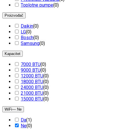
Toplotne pumpe
(
0
)
Proizvođač
Daikin
(
0
)
LG
(
0
)
Bosch
(
0
)
Samsung
(
0
)
Kapacitet
7000 BTU
(
0
)
9000 BTU
(
0
)
12000 BTU
(
0
)
18000 BTU
(
0
)
24000 BTU
(
0
)
21000 BTU
(
0
)
15000 BTU
(
0
)
WiFi
— Ne
Da
(
1
)
Ne
(
0
)