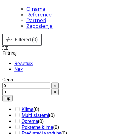
O nama
Reference
Partneri
Zaposlenje
Filtered (0)
Filtriraj
Resetuj
×
Ne
×
Cena
×
×
Tip
Klime
(
0
)
Multi sistemi
(
0
)
Oprema
(
0
)
Pokretne klime
(
0
)
Prečistači vazduha
(
0
)