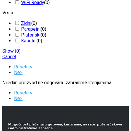
WiFi Ready
(
0
)
Vrsta
Zidni
(
0
)
Parapetni
(
0
)
Plafonski
(
0
)
Kasetni
(
0
)
Show
(
0
)
Cancel
Resetuj
×
Ne
×
Nijedan proizvod ne odgovara izabranim kriterijumima.
Resetuj
×
Ne
×
Mogućnost plaćanja u gotovini, karticama, na rate, putem čekova
i administrativne zabrane.