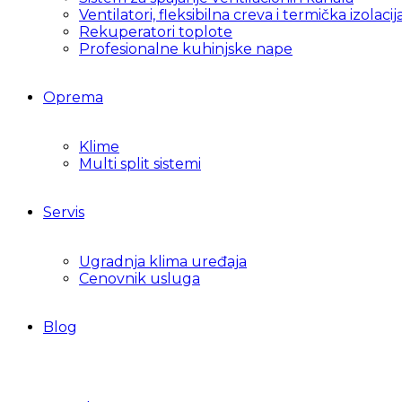
Ventilatori, fleksibilna creva i termička izolacij
Rekuperatori toplote
Profesionalne kuhinjske nape
Oprema
Klime
Multi split sistemi
Servis
Ugradnja klima uređaja
Cenovnik usluga
Blog