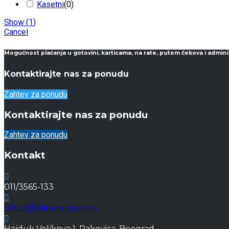
Kasetni
(
0
)
Show
(
1
)
Cancel
Mogućnost plaćanja u gotovini, karticama, na rate, putem čekova i admini
Kontaktirajte nas za ponudu
Zahtev za ponudu
Kontaktirajte nas za ponudu
Zahtev za ponudu
Kontakt
011/3565-133
office@klimapingvin.rs
Hajduk Veljkova 1, Rakovica, Beograd