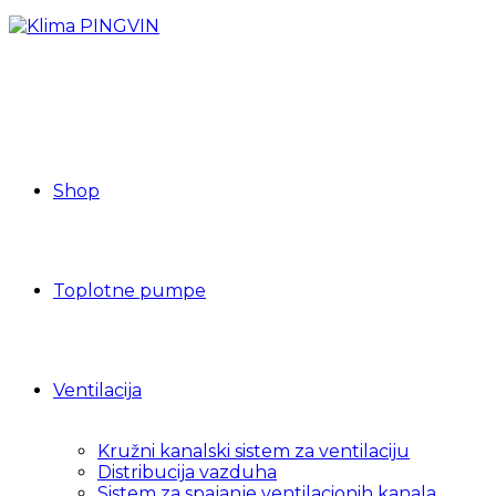
Shop
Toplotne pumpe
Ventilacija
Kružni kanalski sistem za ventilaciju
Distribucija vazduha
Sistem za spajanje ventilacionih kanala