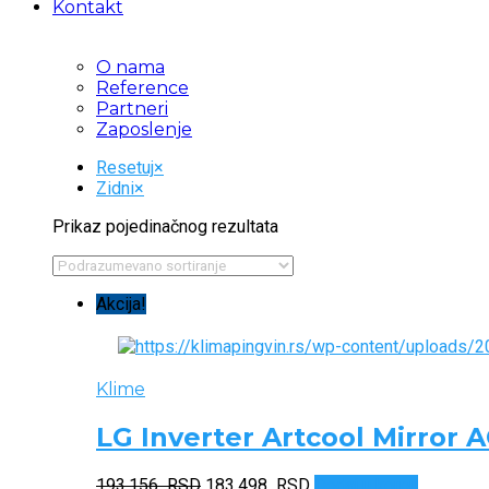
Kontakt
O nama
Reference
Partneri
Zaposlenje
Resetuj
×
Zidni
×
Prikaz pojedinačnog rezultata
Akcija!
Klime
LG Inverter Artcool Mirror 
Originalna
Trenutna
193.156
RSD
183.498
RSD
Dodaj u korpu