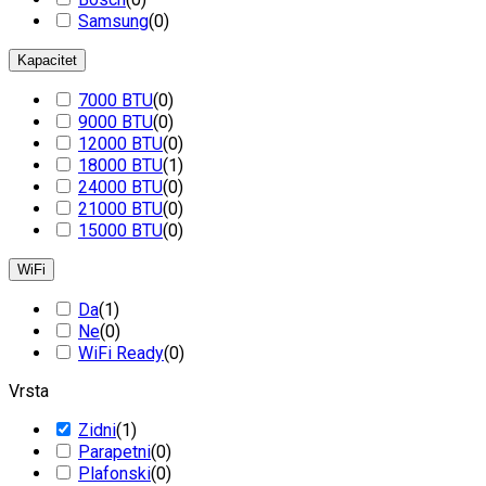
Samsung
(
0
)
Kapacitet
7000 BTU
(
0
)
9000 BTU
(
0
)
12000 BTU
(
0
)
18000 BTU
(
1
)
24000 BTU
(
0
)
21000 BTU
(
0
)
15000 BTU
(
0
)
WiFi
Da
(
1
)
Ne
(
0
)
WiFi Ready
(
0
)
Vrsta
Zidni
(
1
)
Parapetni
(
0
)
Plafonski
(
0
)