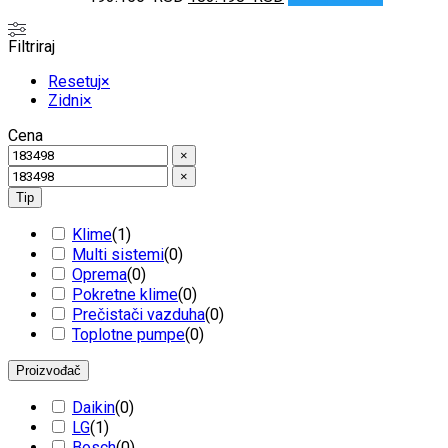
cena
cena
je
je:
Filtriraj
bila:
183.498 RSD.
193.156 RSD.
Resetuj
×
Zidni
×
Cena
×
×
Tip
Klime
(
1
)
Multi sistemi
(
0
)
Oprema
(
0
)
Pokretne klime
(
0
)
Prečistači vazduha
(
0
)
Toplotne pumpe
(
0
)
Proizvođač
Daikin
(
0
)
LG
(
1
)
Bosch
(
0
)