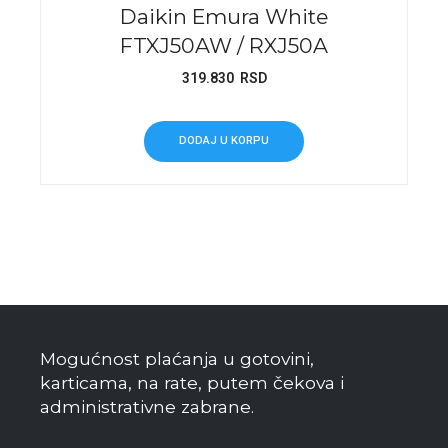
Daikin Emura White
FTXJ50AW / RXJ50A
319.830
RSD
DODAJ U KORPU
Mogućnost plaćanja u gotovini,
karticama, na rate, putem čekova i
administrativne zabrane.