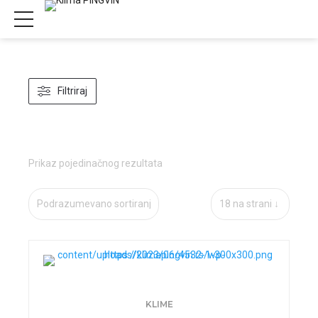
Filtriraj
Prikaz pojedinačnog rezultata
KLIME