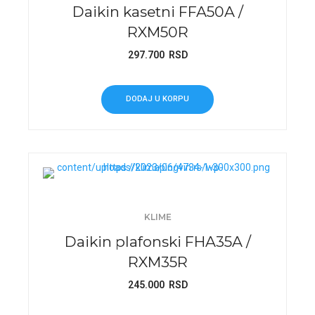
Daikin kasetni FFA50A /
RXM50R
297.700
RSD
DODAJ U KORPU
KLIME
Daikin plafonski FHA35A /
RXM35R
245.000
RSD