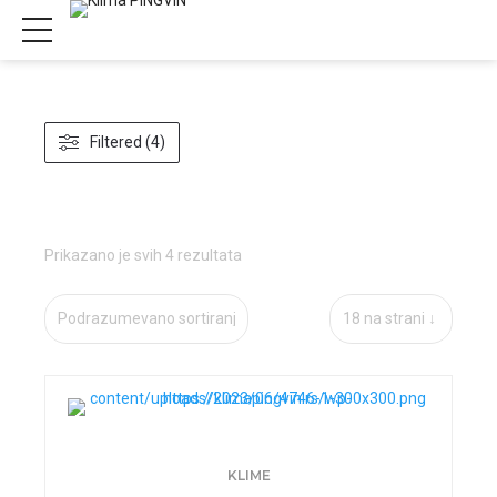
Filtered (4)
Prikazano je svih 4 rezultata
KLIME