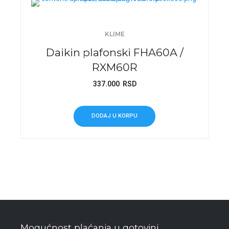
KLIME
Daikin plafonski FHA60A /
RXM60R
337.000
RSD
DODAJ U KORPU
Mogućnost plaćanja u gotovini,