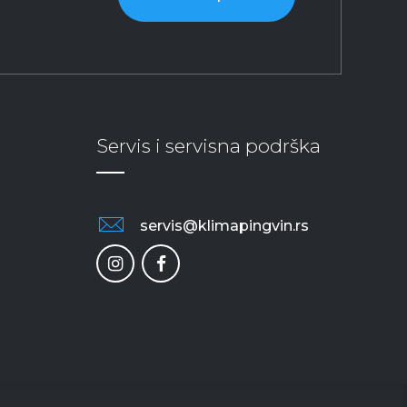
Servis i servisna podrška
servis@klimapingvin.rs