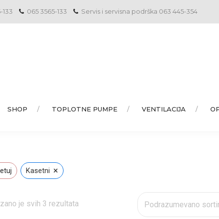
5-133
065 3565-133
Servis i servisna podrška 063 445-354
SHOP
TOPLOTNE PUMPE
VENTILACIJA
O
×
etuj
Kasetni
zano je svih 3 rezultata