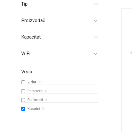
Tip
Proizvođač
Kapacitet
WiFi
Vrsta
Zidni
37
Parapetni
0
Plafonski
4
Kasetni
3