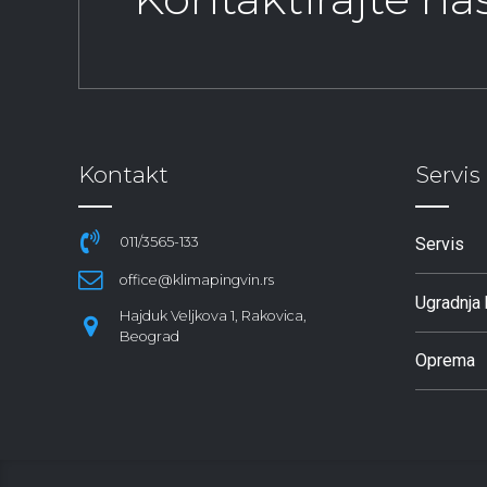
Kontakt
Servis
011/3565-133
Servis
office@klimapingvin.rs
Ugradnja 
Hajduk Veljkova 1, Rakovica,
Beograd
Oprema