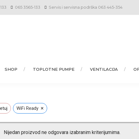
-133
065 3565-133
Servis i servisna podrška 063 445-354
SHOP
TOPLOTNE PUMPE
VENTILACIJA
O
×
etuj
WiFi Ready
Nijedan proizvod ne odgovara izabranim kriterijumima.