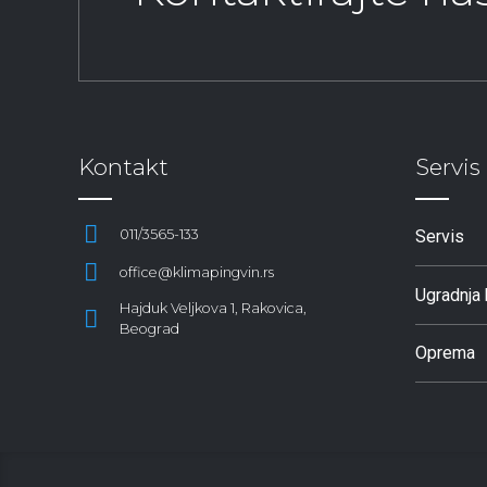
Kontakt
Servis
011/3565-133
Servis
office@klimapingvin.rs
Ugradnja 
Hajduk Veljkova 1, Rakovica,
Beograd
Oprema