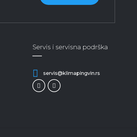
Servis i servisna podrška
servis@klimapingvin.rs