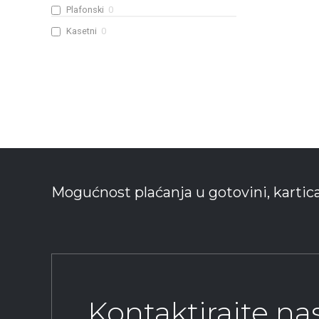
Plafonski
0
Kasetni
0
Mogućnost plaćanja u gotovini, kartic
Kontaktirajte n