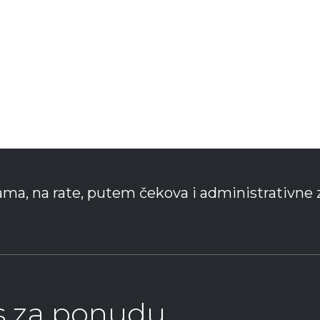
ama, na rate, putem čekova i administrativne 
as za ponudu