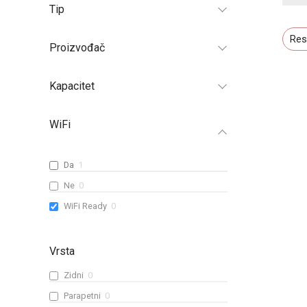
Tip
Res
Proizvođač
Kapacitet
WiFi
Da
1
Ne
0
WiFi Ready
0
Vrsta
Zidni
0
Parapetni
0