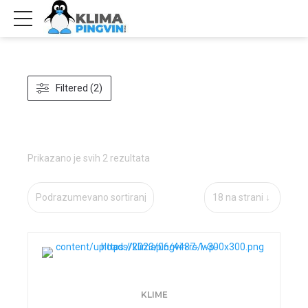
Filtered (2)
Prikazano je svih 2 rezultata
KLIME