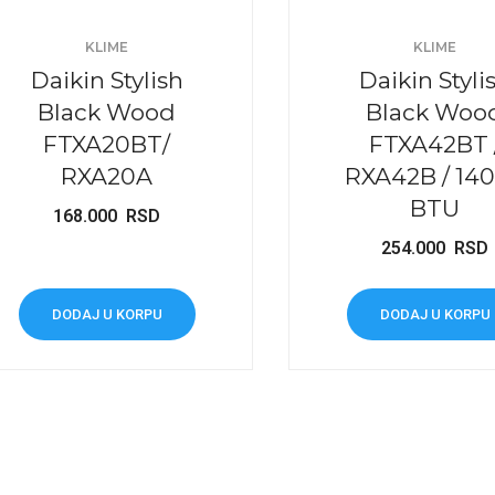
KLIME
KLIME
Daikin Stylish
Daikin Styli
Black Wood
Black Woo
FTXA20BT/
FTXA42BT 
RXA20A
RXA42B / 14
BTU
168.000
RSD
254.000
RSD
DODAJ U KORPU
DODAJ U KORPU