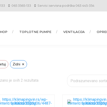
-133
065 3565-133
Servis i servisna podrška 063 445-354
SHOP
TOPLOTNE PUMPE
VENTILACIJA
OPRE
×
etuj
Zidni
zano je svih 2 rezultata