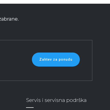
zabrane.
Zahtev za ponudu
Servis i servisna podrška