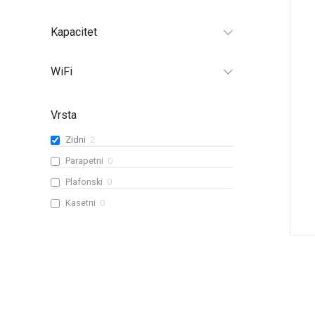
Kapacitet
WiFi
Vrsta
Zidni
2
Parapetni
0
Plafonski
0
Kasetni
0