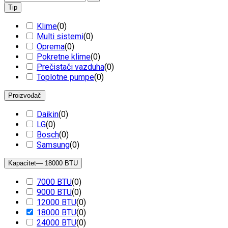
Tip
Klime
(
0
)
Multi sistemi
(
0
)
Oprema
(
0
)
Pokretne klime
(
0
)
Prečistači vazduha
(
0
)
Toplotne pumpe
(
0
)
Proizvođač
Daikin
(
0
)
LG
(
0
)
Bosch
(
0
)
Samsung
(
0
)
Kapacitet
— 18000 BTU
7000 BTU
(
0
)
9000 BTU
(
0
)
12000 BTU
(
0
)
18000 BTU
(
0
)
24000 BTU
(
0
)