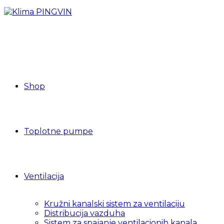
Shop
Toplotne pumpe
Ventilacija
Kružni kanalski sistem za ventilaciju
Distribucija vazduha
Sistem za spajanje ventilacionih kanala