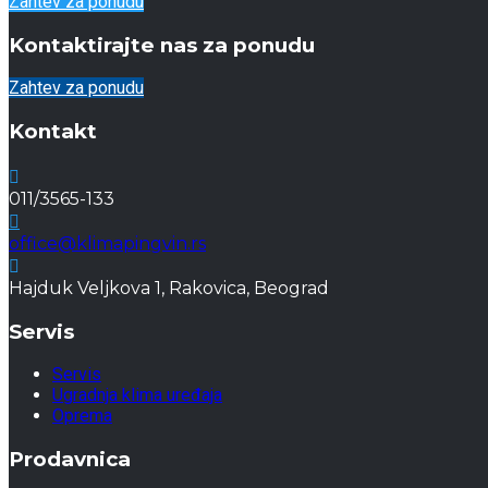
Zahtev za ponudu
Kontaktirajte nas za ponudu
Zahtev za ponudu
Kontakt
011/3565-133
office@klimapingvin.rs
Hajduk Veljkova 1, Rakovica, Beograd
Servis
Servis
Ugradnja klima uređaja
Oprema
Prodavnica