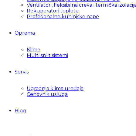
Ventilatori, fleksibilna creva i termička izolacij
Rekuperatori toplote
Profesionalne kuhinjske nape
Oprema
Klime
Multi split sistemi
Servis
Ugradnja klima uređaja
Cenovnik usluga
Blog