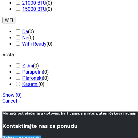
21000 BTU
(
0
)
15000 BTU
(
0
)
WiFi
Da
(
0
)
Ne
(
0
)
WiFi Ready
(
0
)
Vrsta
Zidni
(
0
)
Parapetni
(
0
)
Plafonski
(
0
)
Kasetni
(
0
)
Show
(
0
)
Cancel
Mogućnost plaćanja u gotovini, karticama, na rate, putem čekova i admini
Kontaktirajte nas za ponudu