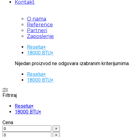
Kontakt
O nama
Reference
Partneri
Zaposlenje
Resetuj
×
18000 BTU
×
Nijedan proizvod ne odgovara izabranim kriterijumima.
Resetuj
×
18000 BTU
×
Filtriraj
Resetuj
×
18000 BTU
×
Cena
×
×