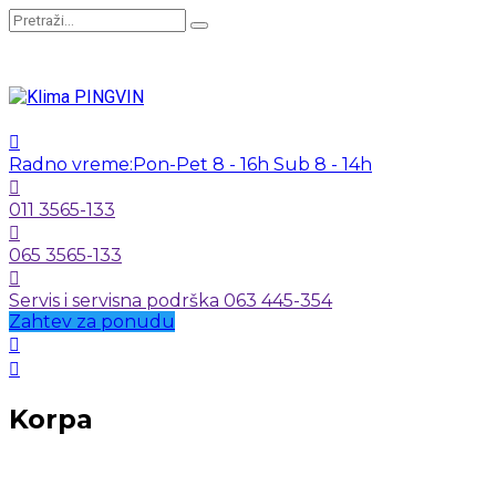
Radno vreme:
Pon-Pet 8 - 16h Sub 8 - 14h
011 3565-133
065 3565-133
Servis i servisna podrška 063 445-354
Zahtev za ponudu
Korpa