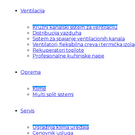
Ventilacija
Kružni kanalski sistem za ventilaciju
Distribucija vazduha
Sistem za spajanje ventilacionih kanala
Ventilatori, fleksibilna creva i termička izola
Rekuperatori toplote
Profesionalne kuhinjske nape
Oprema
Klime
Multi split sistemi
Servis
Ugradnja klima uređaja
Cenovnik usluga