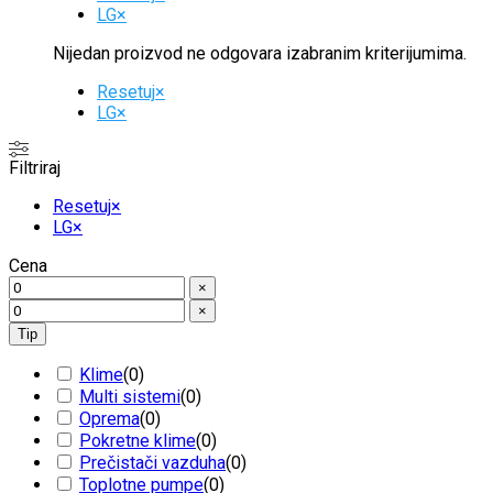
LG
×
Nijedan proizvod ne odgovara izabranim kriterijumima.
Resetuj
×
LG
×
Filtriraj
Resetuj
×
LG
×
Cena
×
×
Tip
Klime
(
0
)
Multi sistemi
(
0
)
Oprema
(
0
)
Pokretne klime
(
0
)
Prečistači vazduha
(
0
)
Toplotne pumpe
(
0
)