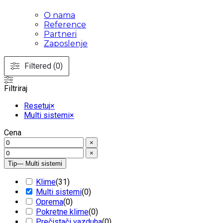
O nama
Reference
Partneri
Zaposlenje
Filtered (0)
Filtriraj
Resetuj
×
Multi sistemi
×
Cena
×
×
Tip
— Multi sistemi
Klime
(
31
)
Multi sistemi
(
0
)
Oprema
(
0
)
Pokretne klime
(
0
)
Prečistači vazduha
(
0
)