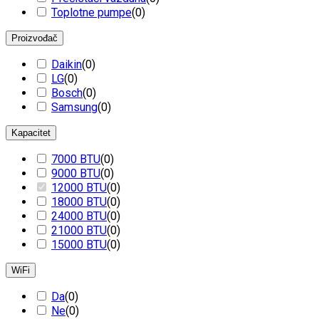
Toplotne pumpe
(
0
)
Proizvođač
Daikin
(
0
)
LG
(
0
)
Bosch
(
0
)
Samsung
(
0
)
Kapacitet
7000 BTU
(
0
)
9000 BTU
(
0
)
12000 BTU
(
0
)
18000 BTU
(
0
)
24000 BTU
(
0
)
21000 BTU
(
0
)
15000 BTU
(
0
)
WiFi
Da
(
0
)
Ne
(
0
)