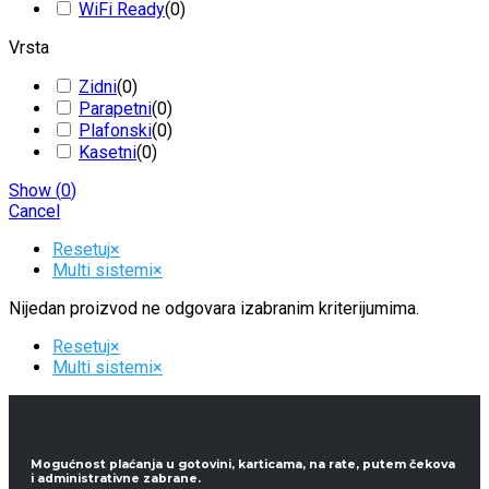
WiFi Ready
(
0
)
Vrsta
Zidni
(
0
)
Parapetni
(
0
)
Plafonski
(
0
)
Kasetni
(
0
)
Show
(
0
)
Cancel
Resetuj
×
Multi sistemi
×
Nijedan proizvod ne odgovara izabranim kriterijumima.
Resetuj
×
Multi sistemi
×
Mogućnost plaćanja u gotovini, karticama, na rate, putem čekova
i administrativne zabrane.