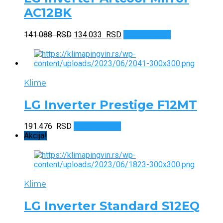
AC12BK
Originalna
Trenutna
141.088
RSD
134.033
RSD
Dodaj u korpu
cena
cena
je
je:
bila:
134.033 RSD.
141.088 RSD.
Klime
LG Inverter Prestige F12MT
191.476
RSD
Dodaj u korpu
Akcija!
Klime
LG Inverter Standard S12EQ