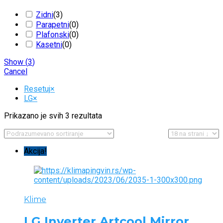
Zidni
(
3
)
Parapetni
(
0
)
Plafonski
(
0
)
Kasetni
(
0
)
Show
(
3
)
Cancel
Resetuj
×
LG
×
Prikazano je svih 3 rezultata
Akcija!
Klime
LG Inverter Artcool Mirror