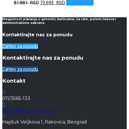
Originalna
Trenutna
81.881
RSD
73.693
RSD
Dodaj u korpu
cena
cena
je
je:
bila:
73.693 RSD.
Mogućnost plaćanja u gotovini, karticama, na rate, putem čekova i
administrativne zabrane.
81.881 RSD.
Kontaktirajte nas za ponudu
Zahtev za ponudu
Kontaktirajte nas za ponudu
Zahtev za ponudu
Kontakt
011/3565-133
office@klimapingvin.rs
Hajduk Veljkova 1, Rakovica, Beograd