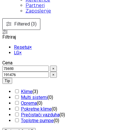
Partneri
Zaposlenje
Filtered (3)
Filtriraj
Resetuj
×
LG
×
Cena
×
×
Tip
Klime
(
3
)
Multi sistemi
(
0
)
Oprema
(
0
)
Pokretne klime
(
0
)
Prečistači vazduha
(
0
)
Toplotne pumpe
(
0
)