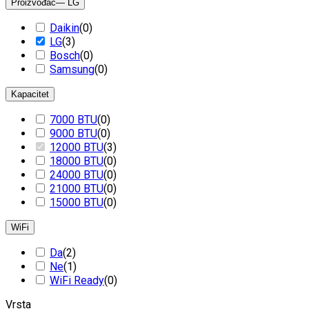
Proizvođač
— LG
Daikin
(
0
)
LG
(
3
)
Bosch
(
0
)
Samsung
(
0
)
Kapacitet
7000 BTU
(
0
)
9000 BTU
(
0
)
12000 BTU
(
3
)
18000 BTU
(
0
)
24000 BTU
(
0
)
21000 BTU
(
0
)
15000 BTU
(
0
)
WiFi
Da
(
2
)
Ne
(
1
)
WiFi Ready
(
0
)
Vrsta