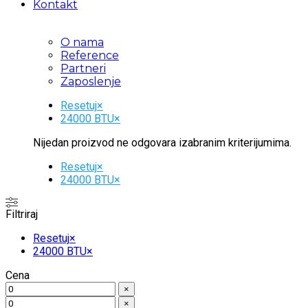
Kontakt
O nama
Reference
Partneri
Zaposlenje
Resetuj
×
24000 BTU
×
Nijedan proizvod ne odgovara izabranim kriterijumima.
Resetuj
×
24000 BTU
×
Filtriraj
Resetuj
×
24000 BTU
×
Cena
×
×