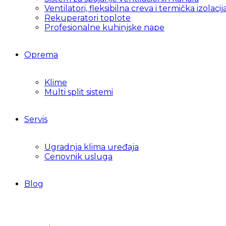
Ventilatori, fleksibilna creva i termička izolacij
Rekuperatori toplote
Profesionalne kuhinjske nape
Oprema
Klime
Multi split sistemi
Servis
Ugradnja klima uređaja
Cenovnik usluga
Blog