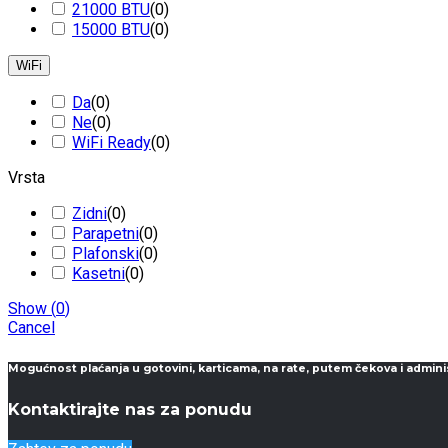
21000 BTU
(
0
)
15000 BTU
(
0
)
WiFi
Da
(
0
)
Ne
(
0
)
WiFi Ready
(
0
)
Vrsta
Zidni
(
0
)
Parapetni
(
0
)
Plafonski
(
0
)
Kasetni
(
0
)
Show
(
0
)
Cancel
Mogućnost plaćanja u gotovini, karticama, na rate, putem čekova i admini
Kontaktirajte nas za ponudu