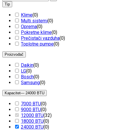
Tip
Klime
(
0
)
Multi sistemi
(
0
)
Oprema
(
0
)
Pokretne klime
(
0
)
Prečistači vazduha
(
0
)
Toplotne pumpe
(
0
)
Proizvođač
Daikin
(
0
)
LG
(
0
)
Bosch
(
0
)
Samsung
(
0
)
Kapacitet
— 24000 BTU
7000 BTU
(
0
)
9000 BTU
(
0
)
12000 BTU
(
32
)
18000 BTU
(
0
)
24000 BTU
(
0
)