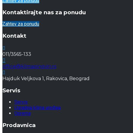
Zahtev za ponudu
Kontaktirajte nas za ponudu
Zahtev za ponudu
Kontakt
011/3565-133
office@klimapingvin.rs
Hajduk Veljkova 1, Rakovica, Beograd
Servis
Servis
Ugradnja klima uređaja
Oprema
Prodavnica