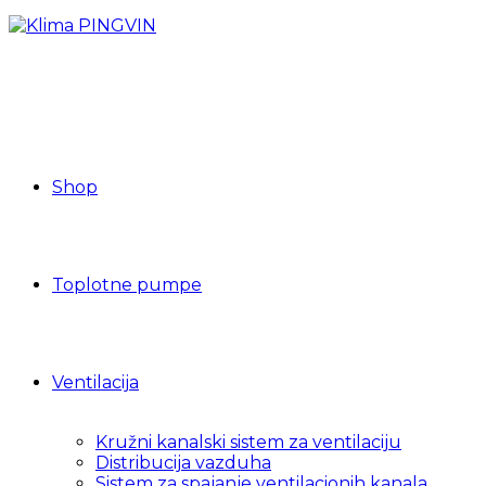
Shop
Toplotne pumpe
Ventilacija
Kružni kanalski sistem za ventilaciju
Distribucija vazduha
Sistem za spajanje ventilacionih kanala