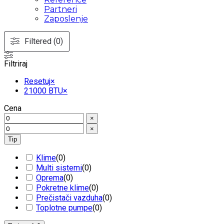
Partneri
Zaposlenje
Filtered (0)
Filtriraj
Resetuj
×
21000 BTU
×
Cena
×
×
Tip
Klime
(
0
)
Multi sistemi
(
0
)
Oprema
(
0
)
Pokretne klime
(
0
)
Prečistači vazduha
(
0
)
Toplotne pumpe
(
0
)