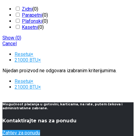
Zidni
(
0
)
Parapetni
(
0
)
Plafonski
(
0
)
Kasetni
(
0
)
Show
(
0
)
Cancel
Resetuj
×
21000 BTU
×
Nijedan proizvod ne odgovara izabranim kriterijumima.
Resetuj
×
21000 BTU
×
Mogućnost plaćanja u gotovini, karticama, na rate, putem čekova i
administrativne zabrane.
Kontaktirajte nas za ponudu
Zahtev za ponudu