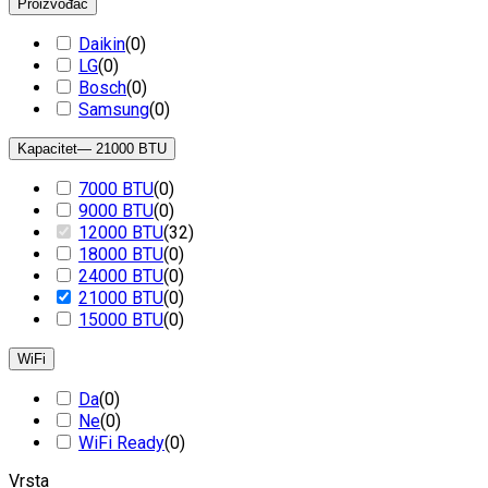
Proizvođač
Daikin
(
0
)
LG
(
0
)
Bosch
(
0
)
Samsung
(
0
)
Kapacitet
— 21000 BTU
7000 BTU
(
0
)
9000 BTU
(
0
)
12000 BTU
(
32
)
18000 BTU
(
0
)
24000 BTU
(
0
)
21000 BTU
(
0
)
15000 BTU
(
0
)
WiFi
Da
(
0
)
Ne
(
0
)
WiFi Ready
(
0
)
Vrsta