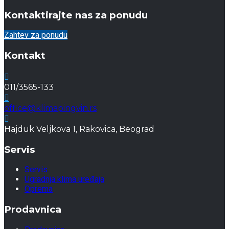
Kontaktirajte nas za ponudu
Zahtev za ponudu
Kontakt
011/3565-133
office@klimapingvin.rs
Hajduk Veljkova 1, Rakovica, Beograd
Servis
Servis
Ugradnja klima uređaja
Oprema
Prodavnica