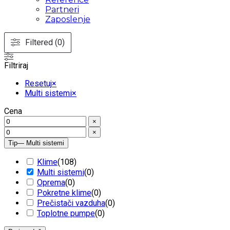
Partneri
Zaposlenje
Filtered (0)
Filtriraj
Resetuj
×
Multi sistemi
×
Cena
×
×
Tip
— Multi sistemi
Klime
(
108
)
Multi sistemi
(
0
)
Oprema
(
0
)
Pokretne klime
(
0
)
Prečistači vazduha
(
0
)
Toplotne pumpe
(
0
)