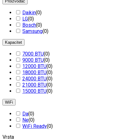
Proizvođač
Daikin
(
0
)
LG
(
0
)
Bosch
(
0
)
Samsung
(
0
)
Kapacitet
7000 BTU
(
0
)
9000 BTU
(
0
)
12000 BTU
(
0
)
18000 BTU
(
0
)
24000 BTU
(
0
)
21000 BTU
(
0
)
15000 BTU
(
0
)
WiFi
Da
(
0
)
Ne
(
0
)
WiFi Ready
(
0
)
Vrsta