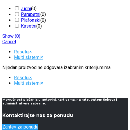
Zidni
(
0
)
Parapetni
(
0
)
Plafonski
(
0
)
Kasetni
(
0
)
Show
(
0
)
Cancel
Resetuj
×
Multi sistemi
×
Nijedan proizvod ne odgovara izabranim kriterijumima.
Resetuj
×
Multi sistemi
×
Mogućnost plaćanja u gotovini, karticama, na rate, putem čekova i
administrativne zabrane.
Kontaktirajte nas za ponudu
Zahtev za ponudu