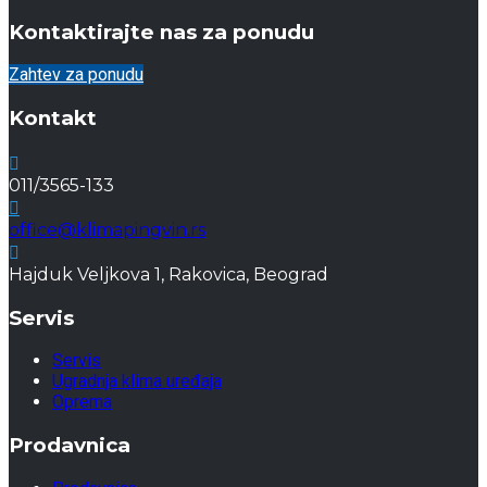
Kontaktirajte nas za ponudu
Zahtev za ponudu
Kontakt
011/3565-133
office@klimapingvin.rs
Hajduk Veljkova 1, Rakovica, Beograd
Servis
Servis
Ugradnja klima uređaja
Oprema
Prodavnica