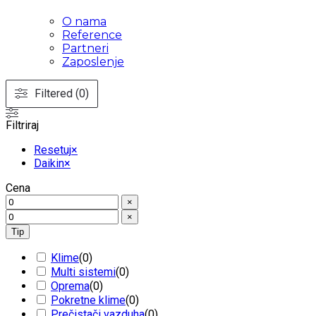
O nama
Reference
Partneri
Zaposlenje
Filtered (0)
Filtriraj
Resetuj
×
Daikin
×
Cena
×
×
Tip
Klime
(
0
)
Multi sistemi
(
0
)
Oprema
(
0
)
Pokretne klime
(
0
)
Prečistači vazduha
(
0
)