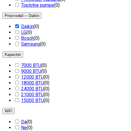
Toplotne pumpe
(
0
)
Proizvođač
— Daikin
Daikin
(
0
)
LG
(
0
)
Bosch
(
0
)
Samsung
(
0
)
Kapacitet
7000 BTU
(
0
)
9000 BTU
(
0
)
12000 BTU
(
0
)
18000 BTU
(
0
)
24000 BTU
(
0
)
21000 BTU
(
0
)
15000 BTU
(
0
)
WiFi
Da
(
0
)
Ne
(
0
)