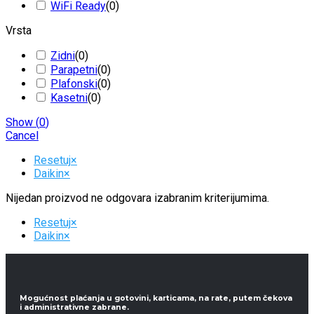
WiFi Ready
(
0
)
Vrsta
Zidni
(
0
)
Parapetni
(
0
)
Plafonski
(
0
)
Kasetni
(
0
)
Show
(
0
)
Cancel
Resetuj
×
Daikin
×
Nijedan proizvod ne odgovara izabranim kriterijumima.
Resetuj
×
Daikin
×
Mogućnost plaćanja u gotovini, karticama, na rate, putem čekova
i administrativne zabrane.