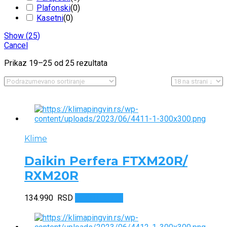
Plafonski
(
0
)
Kasetni
(
0
)
Show
(
25
)
Cancel
Prikaz 19–25 od 25 rezultata
Klime
Daikin Perfera FTXM20R/
RXM20R
134.990
RSD
Dodaj u korpu