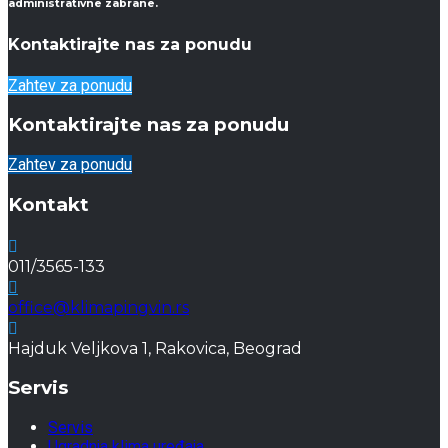
administrativne zabrane.
Kontaktirajte nas za ponudu
Zahtev za ponudu
Kontaktirajte nas za ponudu
Zahtev za ponudu
Kontakt
011/3565-133
office@klimapingvin.rs
Hajduk Veljkova 1, Rakovica, Beograd
Servis
Servis
Ugradnja klima uređaja