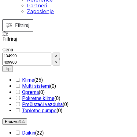
Partneri
Zaposlenje
Filtriraj
Filtriraj
Cena
×
×
Tip
Klime
(
25
)
Multi sistemi
(
0
)
Oprema
(
0
)
Pokretne klime
(
0
)
Prečistači vazduha
(
0
)
Toplotne pumpe
(
0
)
Proizvođač
Daikin
(
22
)