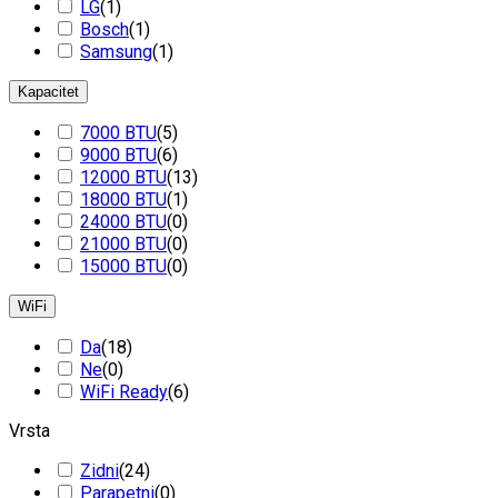
LG
(
1
)
Bosch
(
1
)
Samsung
(
1
)
Kapacitet
7000 BTU
(
5
)
9000 BTU
(
6
)
12000 BTU
(
13
)
18000 BTU
(
1
)
24000 BTU
(
0
)
21000 BTU
(
0
)
15000 BTU
(
0
)
WiFi
Da
(
18
)
Ne
(
0
)
WiFi Ready
(
6
)
Vrsta
Zidni
(
24
)
Parapetni
(
0
)