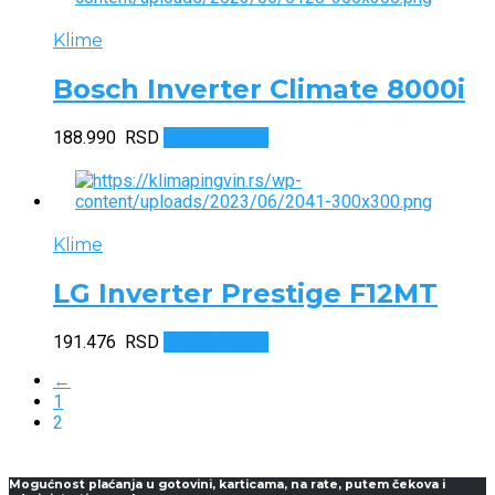
157.500 RSD.
Klime
Bosch Inverter Climate 8000i
188.990
RSD
Dodaj u korpu
Klime
LG Inverter Prestige F12MT
191.476
RSD
Dodaj u korpu
←
1
2
Mogućnost plaćanja u gotovini, karticama, na rate, putem čekova i