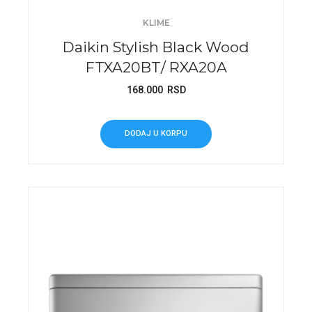
KLIME
Daikin Stylish Black Wood
FTXA20BT/ RXA20A
168.000
RSD
DODAJ U KORPU