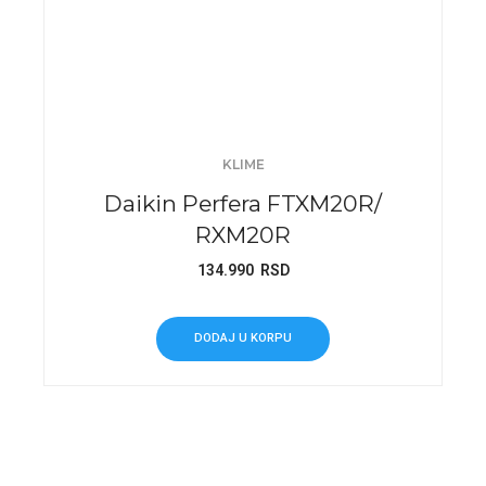
KLIME
Daikin Perfera FTXM20R/
RXM20R
134.990
RSD
DODAJ U KORPU