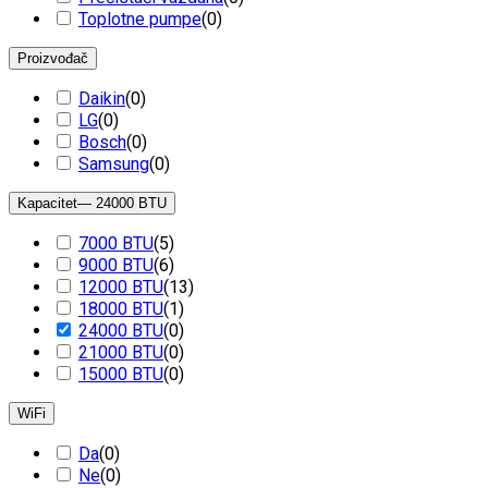
Toplotne pumpe
(
0
)
Proizvođač
Daikin
(
0
)
LG
(
0
)
Bosch
(
0
)
Samsung
(
0
)
Kapacitet
— 24000 BTU
7000 BTU
(
5
)
9000 BTU
(
6
)
12000 BTU
(
13
)
18000 BTU
(
1
)
24000 BTU
(
0
)
21000 BTU
(
0
)
15000 BTU
(
0
)
WiFi
Da
(
0
)
Ne
(
0
)