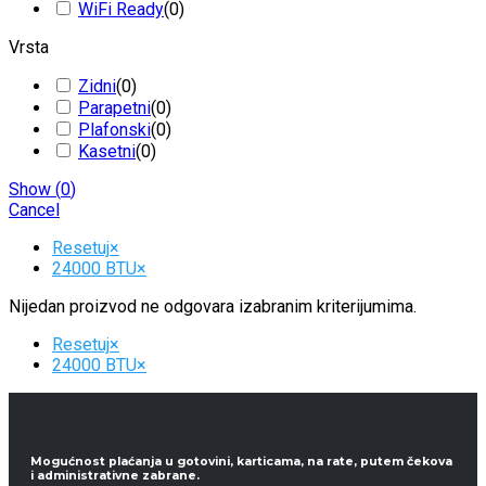
WiFi Ready
(
0
)
Vrsta
Zidni
(
0
)
Parapetni
(
0
)
Plafonski
(
0
)
Kasetni
(
0
)
Show
(
0
)
Cancel
Resetuj
×
24000 BTU
×
Nijedan proizvod ne odgovara izabranim kriterijumima.
Resetuj
×
24000 BTU
×
Mogućnost plaćanja u gotovini, karticama, na rate, putem čekova
i administrativne zabrane.