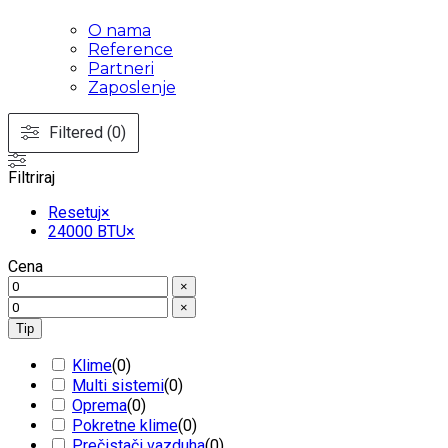
O nama
Reference
Partneri
Zaposlenje
Filtered (0)
Filtriraj
Resetuj
×
24000 BTU
×
Cena
×
×
Tip
Klime
(
0
)
Multi sistemi
(
0
)
Oprema
(
0
)
Pokretne klime
(
0
)
Prečistači vazduha
(
0
)