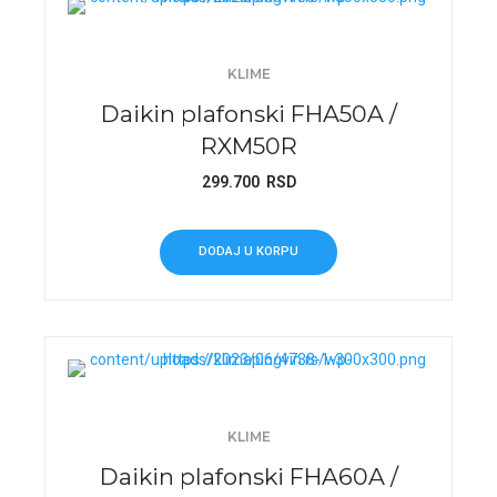
KLIME
Daikin plafonski FHA50A /
RXM50R
299.700
RSD
DODAJ U KORPU
KLIME
Daikin plafonski FHA60A /