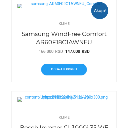
Akcija!
KLIME
Samsung WindFree Comfort
AR60F18C1AWNEU
Originalna
Trenutna
166.000
RSD
147.000
RSD
cena
cena
je
je:
DODAJ U KORPU
bila:
147.000 RSD.
166.000 RSD.
KLIME
Bosch Inverter CL3000i 35 WE