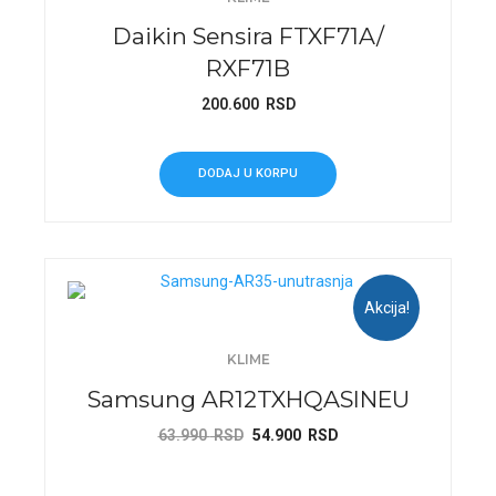
Daikin Sensira FTXF71A/
RXF71B
200.600
RSD
DODAJ U KORPU
Akcija!
KLIME
Samsung AR12TXHQASINEU
Originalna
Trenutna
63.990
RSD
54.900
RSD
cena
cena
je
je: