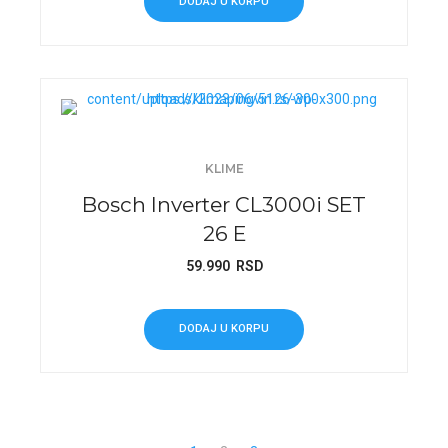
DODAJ U KORPU
KLIME
Bosch Inverter CL3000i SET
26 E
59.990
RSD
DODAJ U KORPU