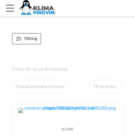
Filtriraj
Prikaz 19–36 od 44 rezultata
KLIME