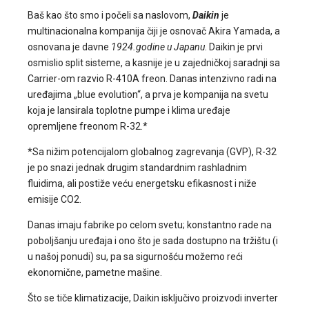
Baš kao što smo i počeli sa naslovom,
Daikin
je
multinacionalna kompanija čiji je osnovač Akira Yamada, a
osnovana je davne
1924.godine u Japanu
. Daikin je prvi
osmislio split sisteme, a kasnije je u zajedničkoj saradnji sa
Carrier-om razvio R-410A freon. Danas intenzivno radi na
uređajima „blue evolution“, a prva je kompanija na svetu
koja je lansirala toplotne pumpe i klima uređaje
opremljene freonom R-32.*
*Sa nižim potencijalom globalnog zagrevanja (GVP), R-32
je po snazi jednak drugim standardnim rashladnim
fluidima, ali postiže veću energetsku efikasnost i niže
emisije CO2.
Danas imaju fabrike po celom svetu; konstantno rade na
poboljšanju uređaja i ono što je sada dostupno na tržištu (i
u našoj ponudi) su, pa sa sigurnošću možemo reći
ekonomične, pametne mašine.
Što se tiče klimatizacije, Daikin isključivo proizvodi inverter