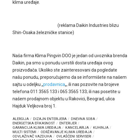
klima uređaje.
(reklama Daikin Industries blizu
Shin-Osaka železničke stanice)
Naša firma Klima Pingvin DOO je jedan od uvoznika brenda
Daikin, pa smo u ponudu uvrstili dosta uređaja ovog
proizvođača. Ukoliko ste zainteresovani da pogledate
našu ponudu, preporučujemo da se informišete na našem
sajtu u odeljku „
prodavnica
„, ili nas pozovite na brojeve
telefona 011 3565 133 i 065 3565 133; ili nas posetite u
našem prodajnom objektu u Rakovici, Beograd, ulica
Hajduk Veljkova broj 1.
ALERGIJA
DIZAJN ENTERIJERA
DNEVNA SOBA
ENERGETSKA EFIKASNOST
ENTERIJER
GARANCIJA KLIMA UREĐAJA
KANCELARIJA
KUHINJA
MULTI SISTEMI
ODRŽAVANJE KLIMA UREĐAJA
ODVLAŽIVAČ VAZDUHA
OVLAŠĆENI SERVISERI