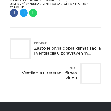
SERVISI KLIMA UREĐAJA
SPAVAĆA SOBA
USMERIVAČ VAZDUHA
VENTILACIJA
WIFI APLIKACIJA
ZDRAVLJE
PREVIOUS
Zašto je bitna dobra klimatizacija
i ventilacija u zdravstvenim
ustanovama?
NEXT
Ventilacija u teretani i fitnes
klubu