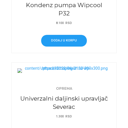
Kondenz pumpa Wipcool
P32
8.100
RSD
DODAJ U KORPU
OPREMA
Univerzalni daljinski upravljač
Severac
1.300
RSD