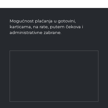
Mogućnost plaćanja u gotovini,
karticama, na rate, putem čekova i
administrativne zabrane.
Kontaktirajte nas za ponudu
Zahtev za ponudu