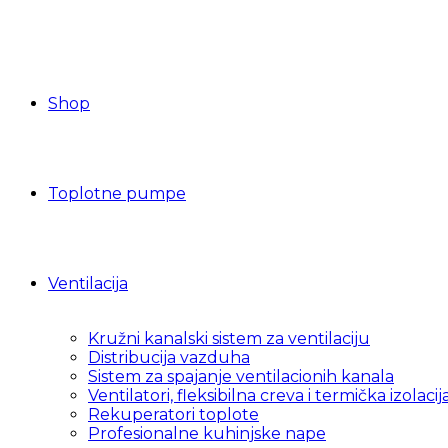
Shop
Toplotne pumpe
Ventilacija
Kružni kanalski sistem za ventilaciju
Distribucija vazduha
Sistem za spajanje ventilacionih kanala
Ventilatori, fleksibilna creva i termička izolacij
Rekuperatori toplote
Profesionalne kuhinjske nape