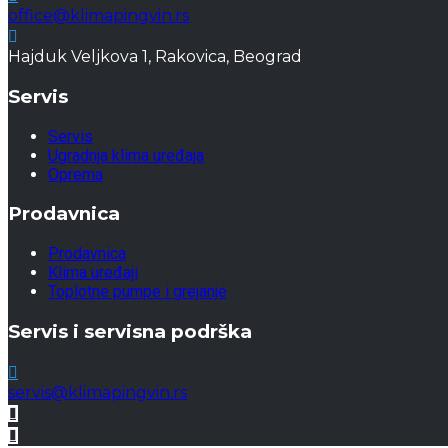
office@klimapingvin.rs
Hajduk Veljkova 1, Rakovica, Beograd
Servis
Servis
Ugradnja klima uređaja
Oprema
Prodavnica
Prodavnica
Klima uređaji
Toplotne pumpe i grejanje
Servis i servisna podrška
servis@klimapingvin.rs