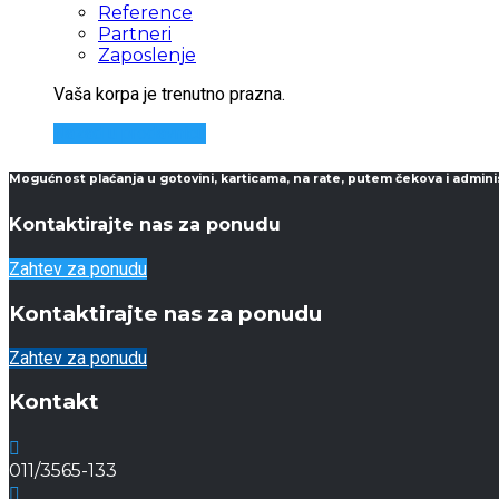
Reference
Partneri
Zaposlenje
Vaša korpa je trenutno prazna.
Nazad u prodavnicu
Mogućnost plaćanja u gotovini, karticama, na rate, putem čekova i admini
Kontaktirajte nas za ponudu
Zahtev za ponudu
Kontaktirajte nas za ponudu
Zahtev za ponudu
Kontakt
011/3565-133