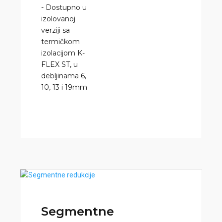
- Dostupno u
izolovanoj
verziji sa
termičkom
izolacijom K-
FLEX ST, u
debljinama 6,
10, 13 i 19mm
Segmentne