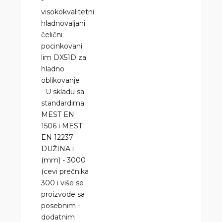
-
visokokvalitetni
hladnovaljani
čelični
pocinkovani
lim DX51D za
hladno
oblikovanje
- U skladu sa
standardima
MEST EN
1506 i MEST
EN 12237
DUŽINA i
(mm) - 3000
(cevi prečnika
300 i više se
proizvode sa
posebnim -
dodatnim