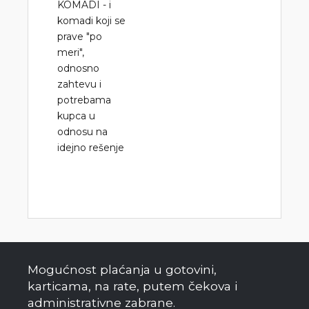
KOMADI - i
komadi koji se
prave "po
meri",
odnosno
zahtevu i
potrebama
kupca u
odnosu na
idejno rešenje
Mogućnost plaćanja u gotovini,
karticama, na rate, putem čekova i
administrativne zabrane.