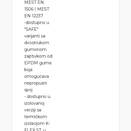
MEST EN
1506 I MEST
EN 12237
-dostupno u
"SAFE"
varijanti sa
dvostrukom
gumonom
zaptivkom od
EPDM gume
koja
omogućava
nepropusni
spoj
- dostupno u
izolovanoj
verziji sa
termičkom
izolacijom K-
FLEX ST, u