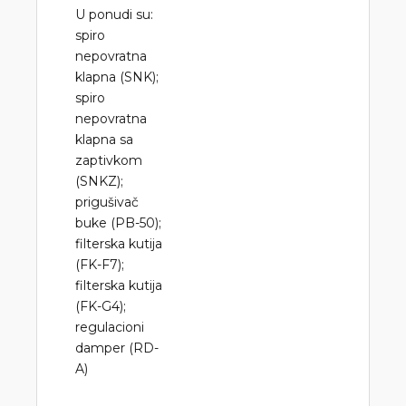
U ponudi su:
spiro
nepovratna
klapna (SNK);
spiro
nepovratna
klapna sa
zaptivkom
(SNKZ);
prigušivač
buke (PB-50);
filterska kutija
(FK-F7);
filterska kutija
(FK-G4);
regulacioni
damper (RD-
A)