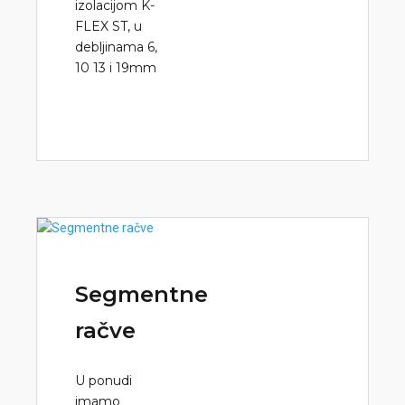
izolacijom K-
FLEX ST, u
debljinama 6,
10 13 i 19mm
Segmentne
račve
U ponudi
imamo