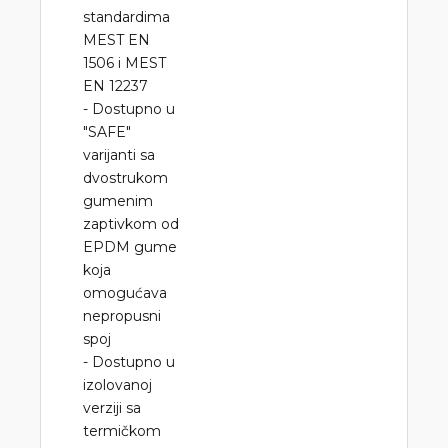
standardima
MEST EN
1506 i MEST
EN 12237
- Dostupno u
"SAFE"
varijanti sa
dvostrukom
gumenim
zaptivkom od
EPDM gume
koja
omogućava
nepropusni
spoj
- Dostupno u
izolovanoj
verziji sa
termičkom