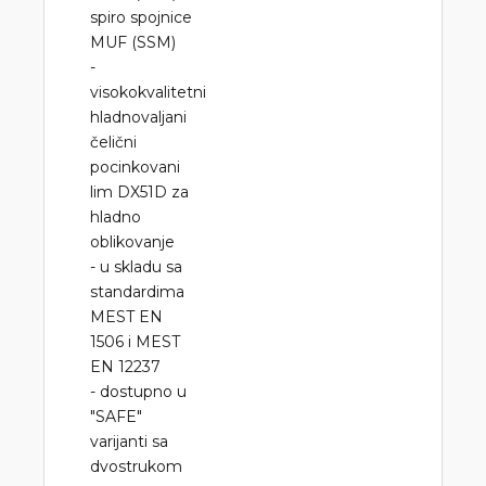
spiro spojnice
MUF (SSM)
-
visokokvalitetni
hladnovaljani
čelični
pocinkovani
lim DX51D za
hladno
oblikovanje
- u skladu sa
standardima
MEST EN
1506 i MEST
EN 12237
- dostupno u
"SAFE"
varijanti sa
dvostrukom