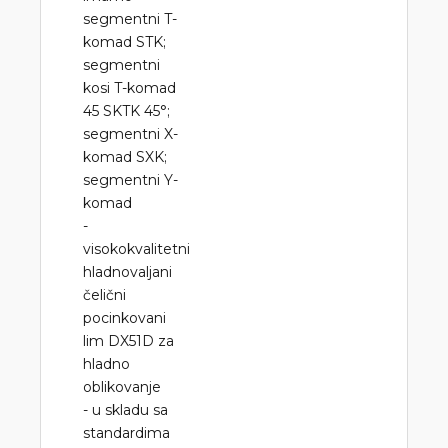
segmentni T-
komad STK;
segmentni
kosi T-komad
45 SKTK 45°;
segmentni X-
komad SXK;
segmentni Y-
komad
-
visokokvalitetni
hladnovaljani
čelični
pocinkovani
lim DX51D za
hladno
oblikovanje
- u skladu sa
standardima