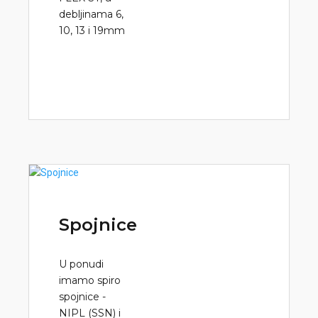
debljinama 6,
10, 13 i 19mm
Spojnice
U ponudi
imamo spiro
spojnice -
NIPL (SSN) i