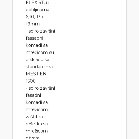
FLEX ST, u
debljinama
6,10, 13 i
19mm
- spiro završni
fassadni
komadi sa
mrežicom su
u skladu sa
standardima
MEST EN
1506
- spiro završni
fasadni
komadi sa
mrežicom:
zaštitna
rešetka sa
mrežicom
otvora