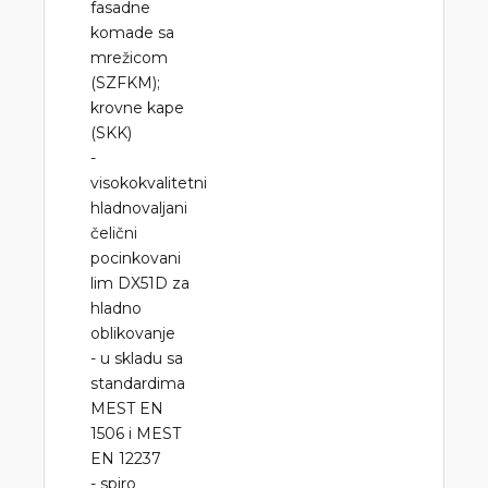
fasadne
komade sa
mrežicom
(SZFKM);
krovne kape
(SKK)
-
visokokvalitetni
hladnovaljani
čelični
pocinkovani
lim DX51D za
hladno
oblikovanje
- u skladu sa
standardima
MEST EN
1506 i MEST
EN 12237
- spiro