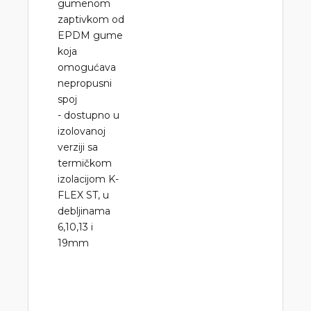
gumenom
zaptivkom od
EPDM gume
koja
omogućava
nepropusni
spoj
- dostupno u
izolovanoj
verziji sa
termičkom
izolacijom K-
FLEX ST, u
debljinama
6,10,13 i
19mm