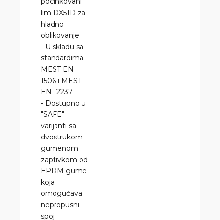
pocinkovani
lim DX51D za
hladno
oblikovanje
- U skladu sa
standardima
MEST EN
1506 i MEST
EN 12237
- Dostupno u
"SAFE"
varijanti sa
dvostrukom
gumenom
zaptivkom od
EPDM gume
koja
omogućava
nepropusni
spoj