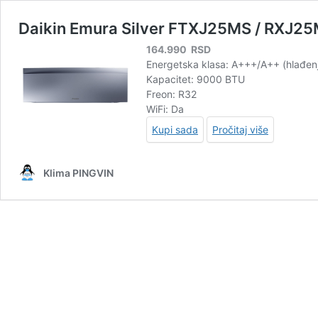
Daikin Emura Silver FTXJ25MS / RXJ2
164.990
RSD
Energetska klasa: A+++/A++ (hlađenj
Kapacitet: 9000 BTU
Freon: R32
WiFi: Da
Kupi sada
Pročitaj više
Klima PINGVIN