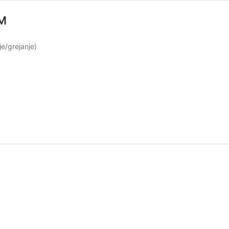
5M
e/grejanje)