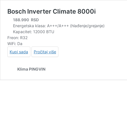
Bosch Inverter Climate 8000i
188.990
RSD
Energetska klasa: A+++/A+++ (hlađenje/grejanje)
Kapacitet: 12000 BTU
Freon: R32
WiFi: Da
Kupi sada
Pročitaj više
Klima PINGVIN