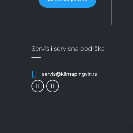
Servis i servisna podrška
servis@klimapingvin.rs