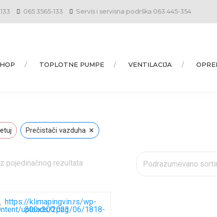
-133
065 3565-133
Servis i servisna podrška 063 445-354
SHOP
TOPLOTNE PUMPE
VENTILACIJA
OPRE
×
etuj
Prečistači vazduha
z pojedinačnog rezultata