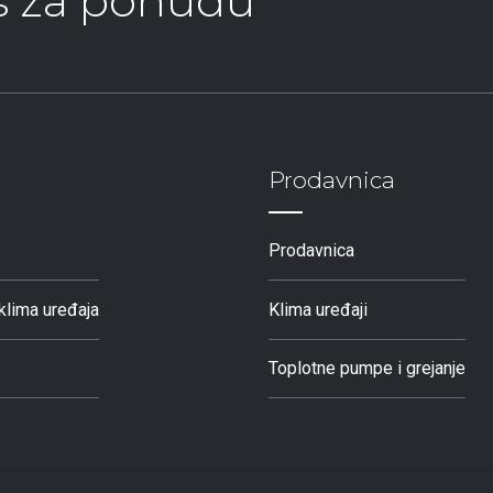
as za ponudu
Prodavnica
Prodavnica
klima uređaja
Klima uređaji
Toplotne pumpe i grejanje