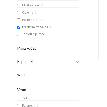
Multi sistemi
0
Oprema
0
Pokretne klime
0
Prečistači vazduha
1
Toplotne pumpe
0
Proizvođač
Kapacitet
WiFi
Vrsta
Zidni
0
Parapetni
0