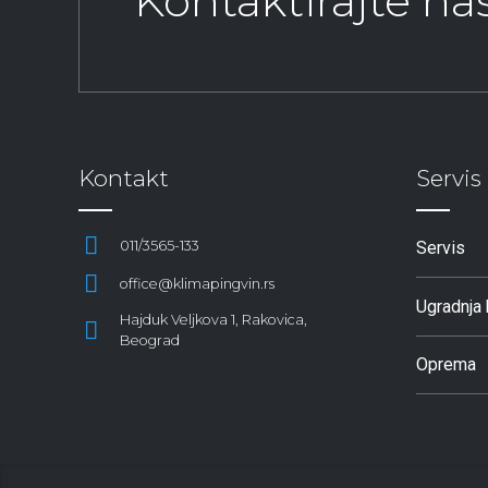
Kontaktirajte n
Kontakt
Servis
011/3565-133
Servis
office@klimapingvin.rs
Ugradnja 
Hajduk Veljkova 1, Rakovica,
Beograd
Oprema