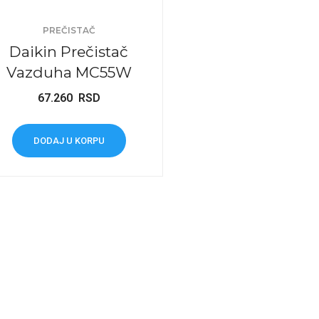
PREČISTAČ
Daikin Prečistač
Vazduha MC55W
67.260
RSD
DODAJ U KORPU