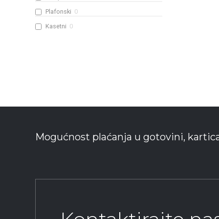
Plafonski
0
Kasetni
0
Mogućnost plaćanja u gotovini, kartic