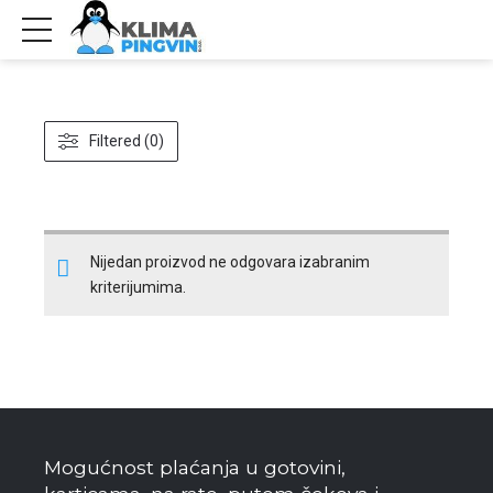
Filtered (0)
Nijedan proizvod ne odgovara izabranim
kriterijumima.
Mogućnost plaćanja u gotovini,